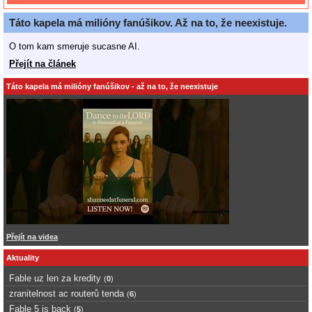
Táto kapela má milióny fanúšikov. Až na to, že neexistuje.
O tom kam smeruje sucasne AI.
Přejít na článek
Táto kapela má milióny fanúšikov - až na to, že neexistuje
Přejít na videa
Aktuality
Fable uz len za kredity
(
0
)
zranitelnost ac routerů tenda
(
6
)
Fable 5 is back
(
5
)