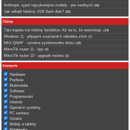
Anthropic vypol najvykonejsie modely - pre vsetkych
(
16
)
Jak odhalit falešný USB flash disk?
(
20
)
Články
Táto kapela má milióny fanúšikov. Až na to, že neexistuje.
(
14
)
Windows 11 - připojení současně k několika sítím
(
7
)
NAS QNAP - výměna systémového disku
(
10
)
MikroTik router 11 - tipy
(
5
)
MikroTik router 10 - upgrade routeru
(
3
)
Kategorie
Hardware
Periferie
Multimédia
Software
Programování
Internet
Operační systémy
PC sestavy
Ostatní
Mobily a tablety
Notebooky