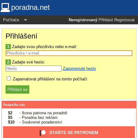
poradna.net
Neregistrovaný
Přihlásit
Registrovat
Přihlášení
1
Zadajte svou přezdívku nebo e-mail:
2
Zadajte své heslo:
Zapomenuté heslo
Zapamatovat přihlášení na tomto počítači
Podpořte nás
$2
- Ikona patrona na poradně
$5
- Poradna bez reklam
$10
- Soukromé poradenství
STAŇTE SE PATRONEM