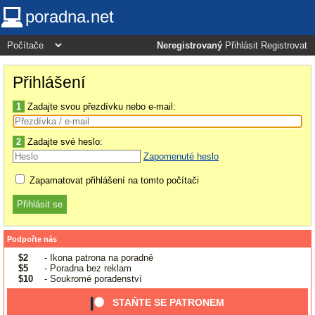
poradna.net
Neregistrovaný
Přihlásit
Registrovat
Přihlášení
1
Zadajte svou přezdívku nebo e-mail:
2
Zadajte své heslo:
Zapomenuté heslo
Zapamatovat přihlášení na tomto počítači
Podpořte nás
$2
- Ikona patrona na poradně
$5
- Poradna bez reklam
$10
- Soukromé poradenství
STAŇTE SE PATRONEM