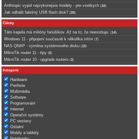
Anthropic vypol najvykonejsie modely - pre vsetkych
(
16
)
Jak odhalit falešný USB flash disk?
(
20
)
Články
Táto kapela má milióny fanúšikov. Až na to, že neexistuje.
(
14
)
Windows 11 - připojení současně k několika sítím
(
7
)
NAS QNAP - výměna systémového disku
(
10
)
MikroTik router 11 - tipy
(
5
)
MikroTik router 10 - upgrade routeru
(
3
)
Kategorie
Hardware
Periferie
Multimédia
Software
Programování
Internet
Operační systémy
PC sestavy
Ostatní
Mobily a tablety
Notebooky