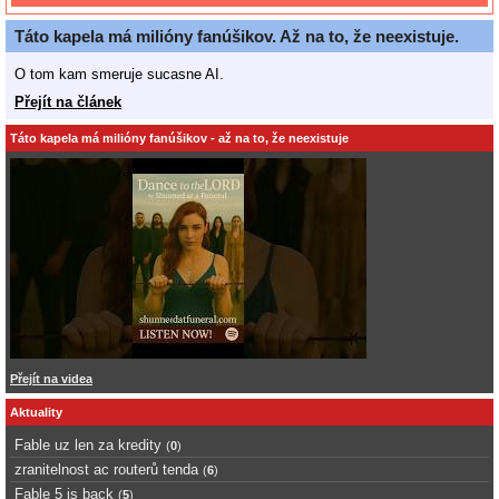
Táto kapela má milióny fanúšikov. Až na to, že neexistuje.
O tom kam smeruje sucasne AI.
Přejít na článek
Táto kapela má milióny fanúšikov - až na to, že neexistuje
Přejít na videa
Aktuality
Fable uz len za kredity
(
0
)
zranitelnost ac routerů tenda
(
6
)
Fable 5 is back
(
5
)