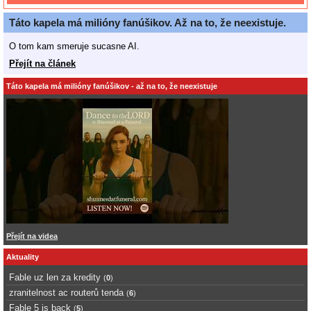
Táto kapela má milióny fanúšikov. Až na to, že neexistuje.
O tom kam smeruje sucasne AI.
Přejít na článek
Táto kapela má milióny fanúšikov - až na to, že neexistuje
Přejít na videa
Aktuality
Fable uz len za kredity
(
0
)
zranitelnost ac routerů tenda
(
6
)
Fable 5 is back
(
5
)