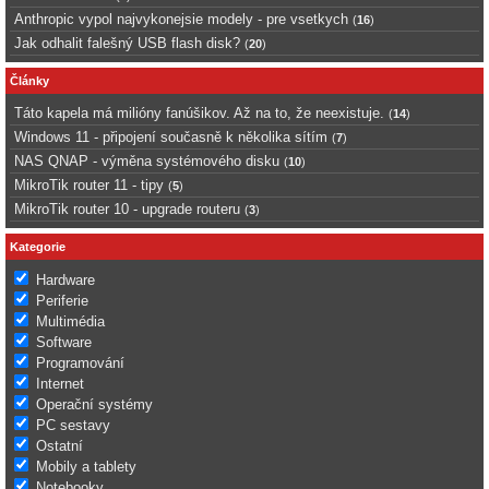
Anthropic vypol najvykonejsie modely - pre vsetkych
(
16
)
Jak odhalit falešný USB flash disk?
(
20
)
Články
Táto kapela má milióny fanúšikov. Až na to, že neexistuje.
(
14
)
Windows 11 - připojení současně k několika sítím
(
7
)
NAS QNAP - výměna systémového disku
(
10
)
MikroTik router 11 - tipy
(
5
)
MikroTik router 10 - upgrade routeru
(
3
)
Kategorie
Hardware
Periferie
Multimédia
Software
Programování
Internet
Operační systémy
PC sestavy
Ostatní
Mobily a tablety
Notebooky