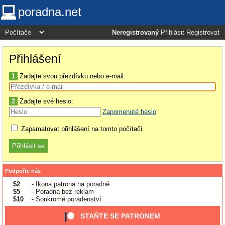
poradna.net
Neregistrovaný
Přihlásit
Registrovat
Přihlášení
1
Zadajte svou přezdívku nebo e-mail:
2
Zadajte své heslo:
Zapomenuté heslo
Zapamatovat přihlášení na tomto počítači
Podpořte nás
$2
- Ikona patrona na poradně
$5
- Poradna bez reklam
$10
- Soukromé poradenství
STAŇTE SE PATRONEM