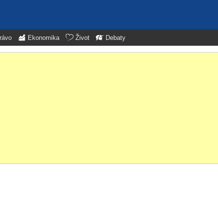
rávo
Ekonomika
Život
Debaty