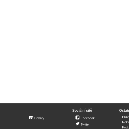
Sociální sítě
Ostat
Prav
Debaty
Facebook
Rek
Twitter
Podp