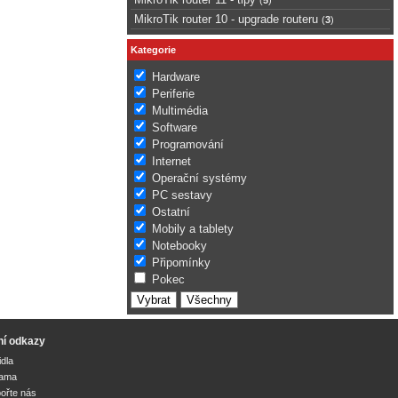
MikroTik router 10 - upgrade routeru
(
3
)
Kategorie
Hardware
Periferie
Multimédia
Software
Programování
Internet
Operační systémy
PC sestavy
Ostatní
Mobily a tablety
Notebooky
Připomínky
Pokec
ní odkazy
idla
lama
ořte nás