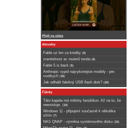
Přejít na videa
Aktuality
Fable uz len za kredity
(
0
)
zranitelnost ac routerů tenda
(
6
)
Fable 5 is back
(
5
)
Anthropic vypol najvykonejsie modely - pre
vsetkych
(
16
)
Jak odhalit falešný USB flash disk?
(
20
)
Články
Táto kapela má milióny fanúšikov. Až na to, že
neexistuje.
(
14
)
Windows 11 - připojení současně k několika
sítím
(
7
)
NAS QNAP - výměna systémového disku
(
10
)
MikroTik router 11 - tipy
(
5
)