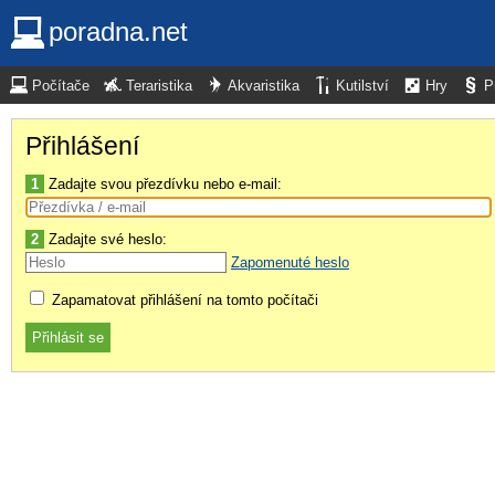
poradna.net
Počítače
Teraristika
Akvaristika
Kutilství
Hry
P
Přihlášení
1
Zadajte svou přezdívku nebo e-mail:
2
Zadajte své heslo:
Zapomenuté heslo
Zapamatovat přihlášení na tomto počítači