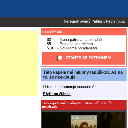
Neregistrovaný
Přihlásit
Registrovat
Podpořte nás
$2
- Ikona patrona na poradně
$5
- Poradna bez reklam
$10
- Soukromé poradenství
STAŇTE SE PATRONEM
Táto kapela má milióny fanúšikov. Až na
to, že neexistuje.
O tom kam smeruje sucasne AI.
Přejít na článek
Táto kapela má milióny fanúšikov - až na to, že
neexistuje