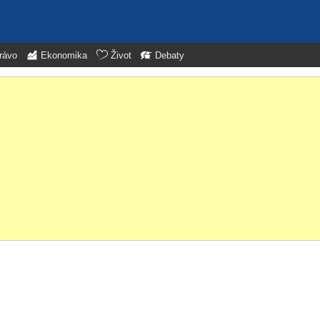
rávo
Ekonomika
Život
Debaty