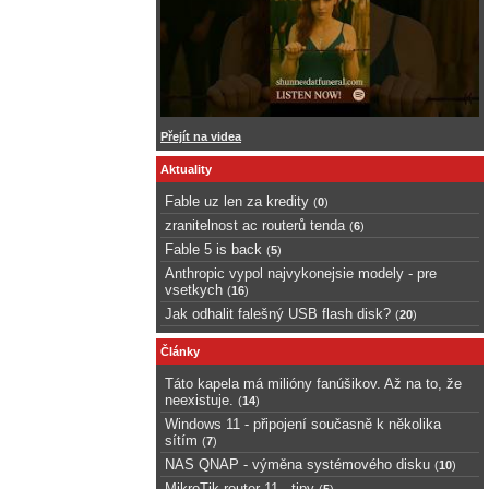
Přejít na videa
Aktuality
Fable uz len za kredity
(
0
)
zranitelnost ac routerů tenda
(
6
)
Fable 5 is back
(
5
)
Anthropic vypol najvykonejsie modely - pre
vsetkych
(
16
)
Jak odhalit falešný USB flash disk?
(
20
)
Články
Táto kapela má milióny fanúšikov. Až na to, že
neexistuje.
(
14
)
Windows 11 - připojení současně k několika
sítím
(
7
)
NAS QNAP - výměna systémového disku
(
10
)
MikroTik router 11 - tipy
(
5
)