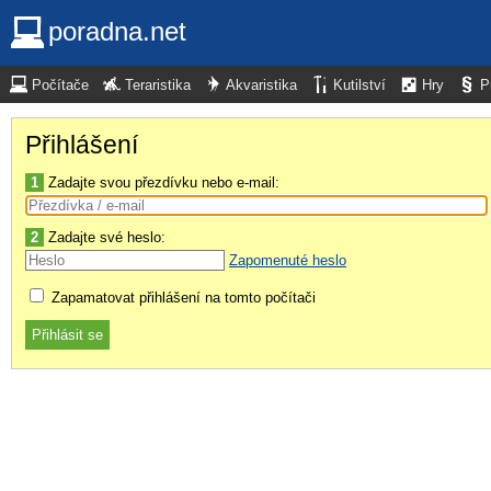
poradna.net
Počítače
Teraristika
Akvaristika
Kutilství
Hry
P
Přihlášení
1
Zadajte svou přezdívku nebo e-mail:
2
Zadajte své heslo:
Zapomenuté heslo
Zapamatovat přihlášení na tomto počítači