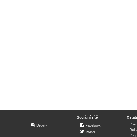
Sociální sítě
Ostat
Prav
Debaty
Facebook
Rek
Twitter
Podp