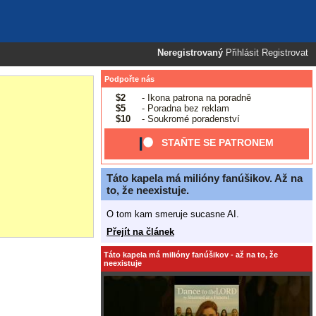
Neregistrovaný
Přihlásit
Registrovat
Podpořte nás
$2
- Ikona patrona na poradně
$5
- Poradna bez reklam
$10
- Soukromé poradenství
STAŇTE SE PATRONEM
Táto kapela má milióny fanúšikov. Až na
to, že neexistuje.
O tom kam smeruje sucasne AI.
Přejít na článek
Táto kapela má milióny fanúšikov - až na to, že
neexistuje