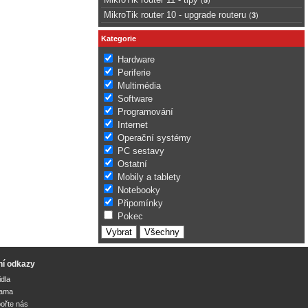
MikroTik router 10 - upgrade routeru
(
3
)
Kategorie
Hardware
Periferie
Multimédia
Software
Programování
Internet
Operační systémy
PC sestavy
Ostatní
Mobily a tablety
Notebooky
Připomínky
Pokec
ní odkazy
idla
lama
ořte nás