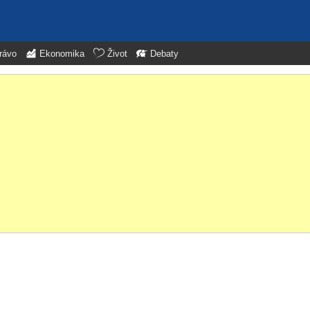
rávo
Ekonomika
Život
Debaty