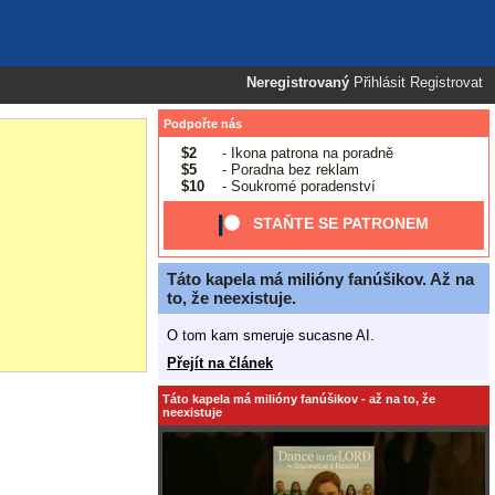
Neregistrovaný
Přihlásit
Registrovat
Podpořte nás
$2
- Ikona patrona na poradně
$5
- Poradna bez reklam
$10
- Soukromé poradenství
STAŇTE SE PATRONEM
Táto kapela má milióny fanúšikov. Až na
to, že neexistuje.
O tom kam smeruje sucasne AI.
Přejít na článek
Táto kapela má milióny fanúšikov - až na to, že
neexistuje