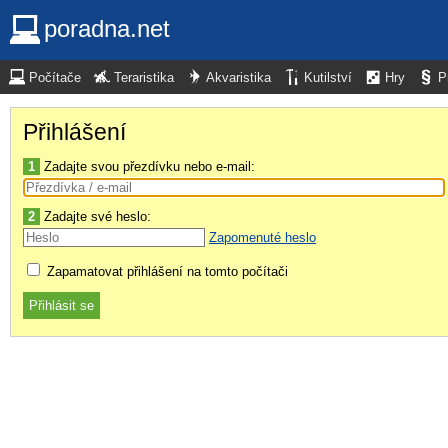
poradna.net
Počítače
Teraristika
Akvaristika
Kutilství
Hry
P
Přihlášení
1
Zadajte svou přezdívku nebo e-mail:
2
Zadajte své heslo:
Zapomenuté heslo
Zapamatovat přihlášení na tomto počítači