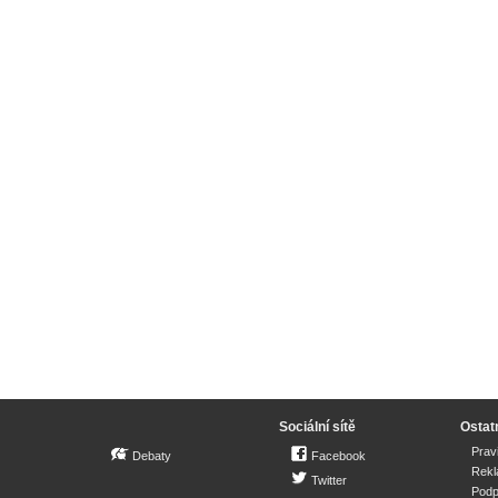
Sociální sítě
Ostat
Prav
Debaty
Facebook
Rek
Twitter
Podp