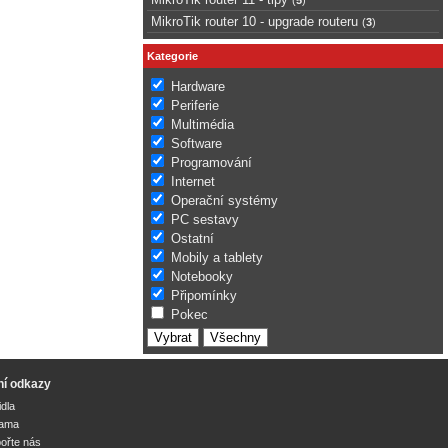
MikroTik router 10 - upgrade routeru
(
3
)
Kategorie
Hardware
Periferie
Multimédia
Software
Programování
Internet
Operační systémy
PC sestavy
Ostatní
Mobily a tablety
Notebooky
Připomínky
Pokec
ní odkazy
idla
lama
ořte nás