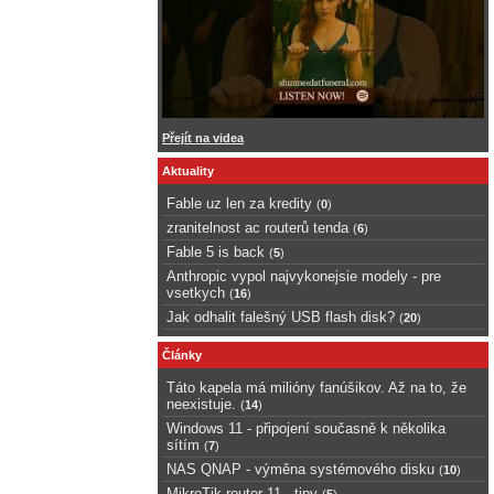
Přejít na videa
Aktuality
Fable uz len za kredity
(
0
)
zranitelnost ac routerů tenda
(
6
)
Fable 5 is back
(
5
)
Anthropic vypol najvykonejsie modely - pre
vsetkych
(
16
)
Jak odhalit falešný USB flash disk?
(
20
)
Články
Táto kapela má milióny fanúšikov. Až na to, že
neexistuje.
(
14
)
Windows 11 - připojení současně k několika
sítím
(
7
)
NAS QNAP - výměna systémového disku
(
10
)
MikroTik router 11 - tipy
(
5
)