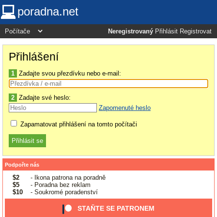
poradna.net
Neregistrovaný
Přihlásit
Registrovat
Přihlášení
1
Zadajte svou přezdívku nebo e-mail:
2
Zadajte své heslo:
Zapomenuté heslo
Zapamatovat přihlášení na tomto počítači
Podpořte nás
$2
- Ikona patrona na poradně
$5
- Poradna bez reklam
$10
- Soukromé poradenství
STAŇTE SE PATRONEM