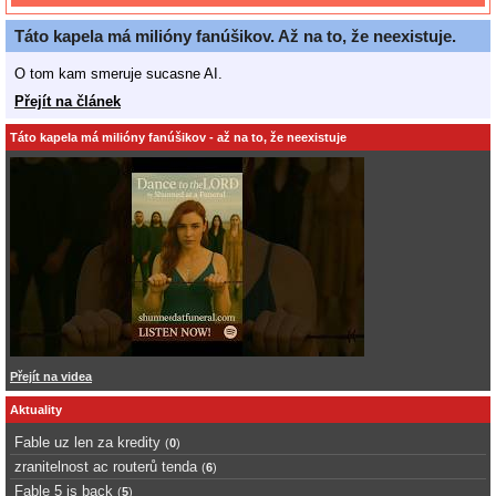
Táto kapela má milióny fanúšikov. Až na to, že neexistuje.
O tom kam smeruje sucasne AI.
Přejít na článek
Táto kapela má milióny fanúšikov - až na to, že neexistuje
Přejít na videa
Aktuality
Fable uz len za kredity
(
0
)
zranitelnost ac routerů tenda
(
6
)
Fable 5 is back
(
5
)