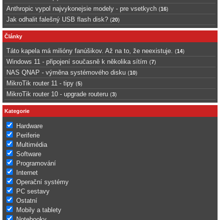
Anthropic vypol najvykonejsie modely - pre vsetkych
(
16
)
Jak odhalit falešný USB flash disk?
(
20
)
Články
Táto kapela má milióny fanúšikov. Až na to, že neexistuje.
(
14
)
Windows 11 - připojení současně k několika sítím
(
7
)
NAS QNAP - výměna systémového disku
(
10
)
MikroTik router 11 - tipy
(
5
)
MikroTik router 10 - upgrade routeru
(
3
)
Kategorie
Hardware
Periferie
Multimédia
Software
Programování
Internet
Operační systémy
PC sestavy
Ostatní
Mobily a tablety
Notebooky