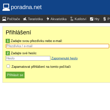
poradna.net
Počítače
Teraristika
Akvaristika
Kutilství
Hry
P
Přihlášení
1
Zadajte svou přezdívku nebo e-mail:
2
Zadajte své heslo:
Zapomenuté heslo
Zapamatovat přihlášení na tomto počítači