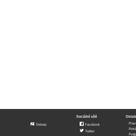
Sociální sítě
Ostat
Prav
Debaty
Facebook
Rek
Twitter
Podp