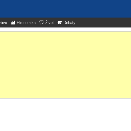
rávo
Ekonomika
Život
Debaty