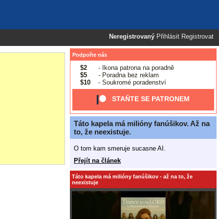
Neregistrovaný
Přihlásit
Registrovat
Podpořte nás
$2
- Ikona patrona na poradně
$5
- Poradna bez reklam
$10
- Soukromé poradenství
STAŇTE SE PATRONEM
Táto kapela má milióny fanúšikov. Až na
to, že neexistuje.
O tom kam smeruje sucasne AI.
Přejít na článek
Táto kapela má milióny fanúšikov - až na to, že
neexistuje