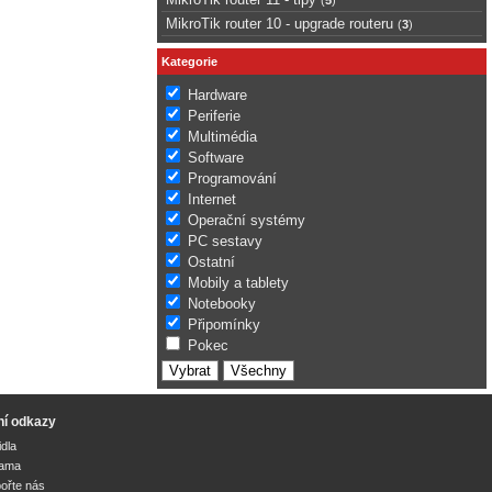
MikroTik router 10 - upgrade routeru
(
3
)
Kategorie
Hardware
Periferie
Multimédia
Software
Programování
Internet
Operační systémy
PC sestavy
Ostatní
Mobily a tablety
Notebooky
Připomínky
Pokec
ní odkazy
idla
lama
ořte nás