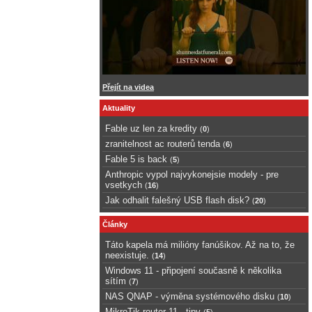
Přejít na videa
Aktuality
Fable uz len za kredity
(
0
)
zranitelnost ac routerů tenda
(
6
)
Fable 5 is back
(
5
)
Anthropic vypol najvykonejsie modely - pre
vsetkych
(
16
)
Jak odhalit falešný USB flash disk?
(
20
)
Články
Táto kapela má milióny fanúšikov. Až na to, že
neexistuje.
(
14
)
Windows 11 - připojení současně k několika
sítím
(
7
)
NAS QNAP - výměna systémového disku
(
10
)
MikroTik router 11 - tipy
(
5
)