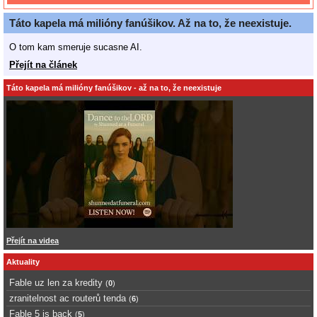
Táto kapela má milióny fanúšikov. Až na to, že neexistuje.
O tom kam smeruje sucasne AI.
Přejít na článek
Táto kapela má milióny fanúšikov - až na to, že neexistuje
Přejít na videa
Aktuality
Fable uz len za kredity
(
0
)
zranitelnost ac routerů tenda
(
6
)
Fable 5 is back
(
5
)