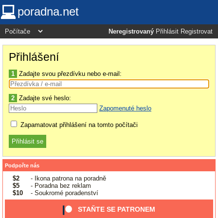
poradna.net
Neregistrovaný
Přihlásit
Registrovat
Přihlášení
1
Zadajte svou přezdívku nebo e-mail:
2
Zadajte své heslo:
Zapomenuté heslo
Zapamatovat přihlášení na tomto počítači
Podpořte nás
$2
- Ikona patrona na poradně
$5
- Poradna bez reklam
$10
- Soukromé poradenství
STAŇTE SE PATRONEM