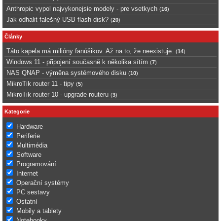
Anthropic vypol najvykonejsie modely - pre vsetkych
(
16
)
Jak odhalit falešný USB flash disk?
(
20
)
Články
Táto kapela má milióny fanúšikov. Až na to, že neexistuje.
(
14
)
Windows 11 - připojení současně k několika sítím
(
7
)
NAS QNAP - výměna systémového disku
(
10
)
MikroTik router 11 - tipy
(
5
)
MikroTik router 10 - upgrade routeru
(
3
)
Kategorie
Hardware
Periferie
Multimédia
Software
Programování
Internet
Operační systémy
PC sestavy
Ostatní
Mobily a tablety
Notebooky