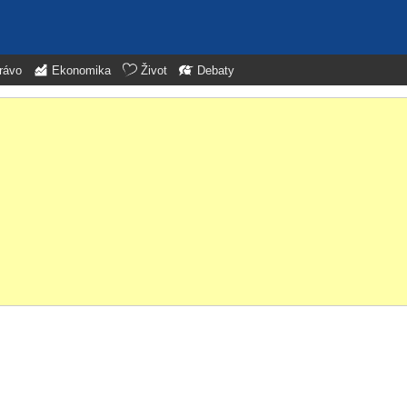
rávo
Ekonomika
Život
Debaty