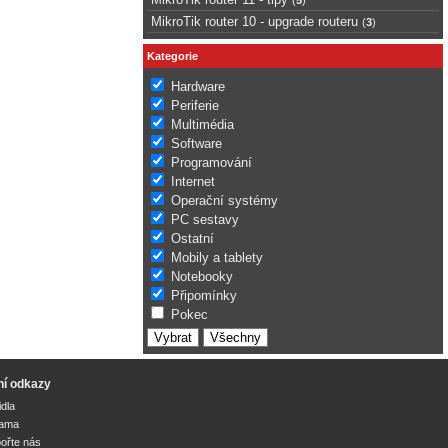
MikroTik router 10 - upgrade routeru
(
3
)
Kategorie
Hardware
Periferie
Multimédia
Software
Programování
Internet
Operační systémy
PC sestavy
Ostatní
Mobily a tablety
Notebooky
Připomínky
Pokec
ní odkazy
idla
lama
ořte nás