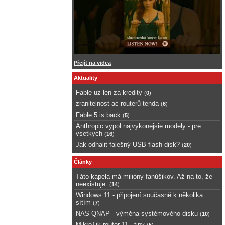
Přejít na videa
Aktuality
Fable uz len za kredity
(
0
)
zranitelnost ac routerů tenda
(
6
)
Fable 5 is back
(
5
)
Anthropic vypol najvykonejsie modely - pre
vsetkych
(
16
)
Jak odhalit falešný USB flash disk?
(
20
)
Články
Táto kapela má milióny fanúšikov. Až na to, že
neexistuje.
(
14
)
Windows 11 - připojení současně k několika
sítím
(
7
)
NAS QNAP - výměna systémového disku
(
10
)
MikroTik router 11 - tipy
(
5
)