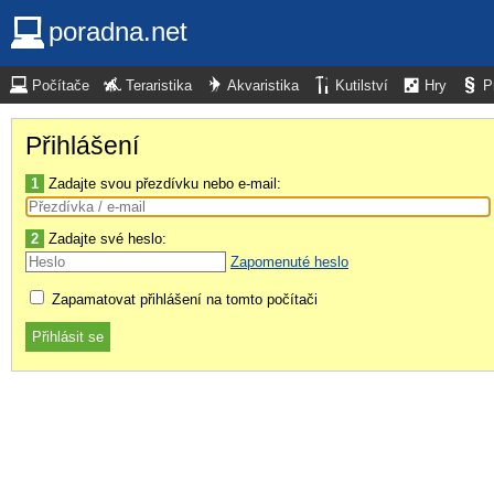
poradna.net
Počítače
Teraristika
Akvaristika
Kutilství
Hry
P
Přihlášení
1
Zadajte svou přezdívku nebo e-mail:
2
Zadajte své heslo:
Zapomenuté heslo
Zapamatovat přihlášení na tomto počítači