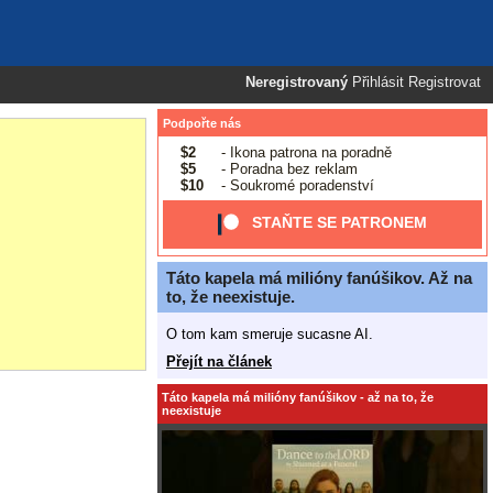
Neregistrovaný
Přihlásit
Registrovat
Podpořte nás
$2
- Ikona patrona na poradně
$5
- Poradna bez reklam
$10
- Soukromé poradenství
STAŇTE SE PATRONEM
Táto kapela má milióny fanúšikov. Až na
to, že neexistuje.
O tom kam smeruje sucasne AI.
Přejít na článek
Táto kapela má milióny fanúšikov - až na to, že
neexistuje