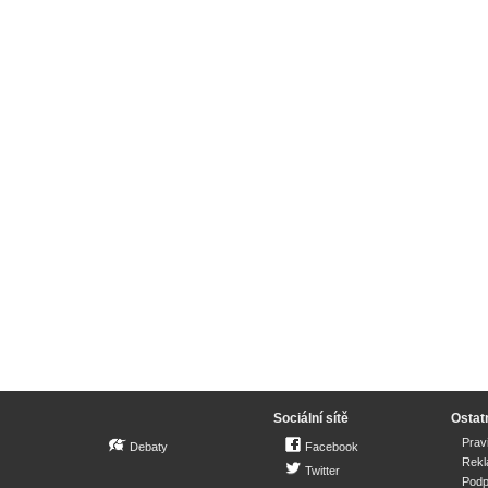
Sociální sítě
Ostat
Prav
Debaty
Facebook
Rek
Twitter
Podp