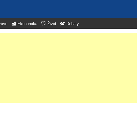
rávo
Ekonomika
Život
Debaty