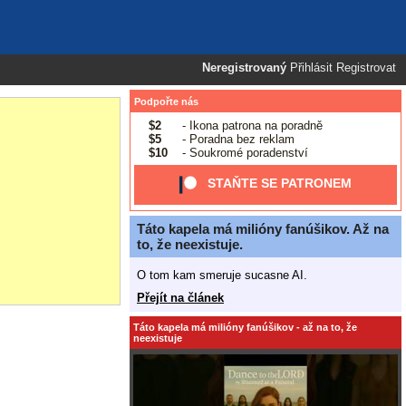
Neregistrovaný
Přihlásit
Registrovat
Podpořte nás
$2
- Ikona patrona na poradně
$5
- Poradna bez reklam
$10
- Soukromé poradenství
STAŇTE SE PATRONEM
Táto kapela má milióny fanúšikov. Až na
to, že neexistuje.
O tom kam smeruje sucasne AI.
Přejít na článek
Táto kapela má milióny fanúšikov - až na to, že
neexistuje