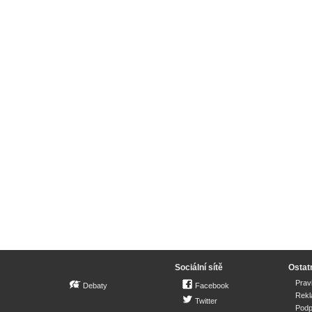
Sociální sítě
Ostat
Prav
Debaty
Facebook
Rek
Twitter
Podp