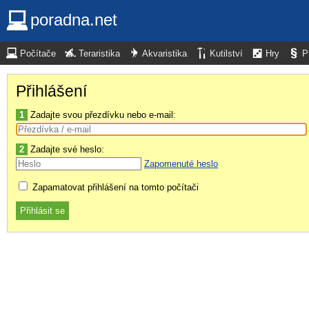
poradna.net
Počítače
Teraristika
Akvaristika
Kutilství
Hry
P
Přihlášení
1
Zadajte svou přezdívku nebo e-mail:
2
Zadajte své heslo:
Zapomenuté heslo
Zapamatovat přihlášení na tomto počítači