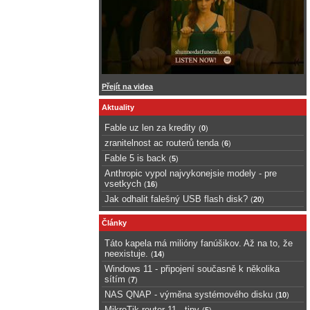
Přejít na videa
Aktuality
Fable uz len za kredity
(
0
)
zranitelnost ac routerů tenda
(
6
)
Fable 5 is back
(
5
)
Anthropic vypol najvykonejsie modely - pre
vsetkych
(
16
)
Jak odhalit falešný USB flash disk?
(
20
)
Články
Táto kapela má milióny fanúšikov. Až na to, že
neexistuje.
(
14
)
Windows 11 - připojení současně k několika
sítím
(
7
)
NAS QNAP - výměna systémového disku
(
10
)
MikroTik router 11 - tipy
(
5
)