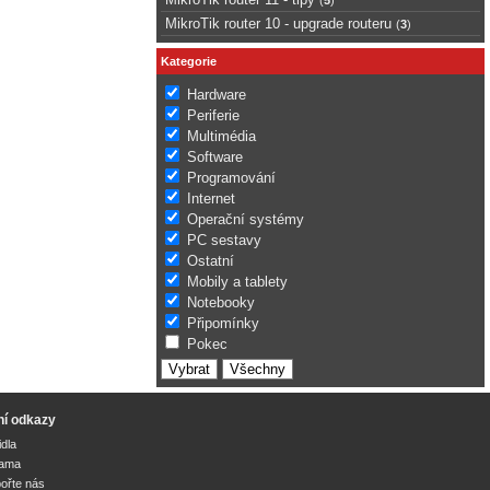
MikroTik router 10 - upgrade routeru
(
3
)
Kategorie
Hardware
Periferie
Multimédia
Software
Programování
Internet
Operační systémy
PC sestavy
Ostatní
Mobily a tablety
Notebooky
Připomínky
Pokec
ní odkazy
idla
lama
ořte nás