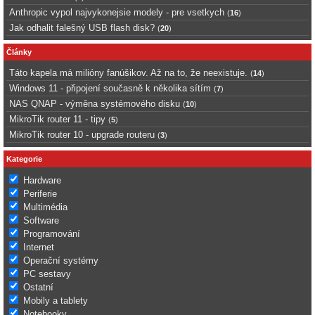
Anthropic vypol najvykonejsie modely - pre vsetkych
(
16
)
Jak odhalit falešný USB flash disk?
(
20
)
Články
Táto kapela má milióny fanúšikov. Až na to, že neexistuje.
(
14
)
Windows 11 - připojení současně k několika sítím
(
7
)
NAS QNAP - výměna systémového disku
(
10
)
MikroTik router 11 - tipy
(
5
)
MikroTik router 10 - upgrade routeru
(
3
)
Kategorie
Hardware
Periferie
Multimédia
Software
Programování
Internet
Operační systémy
PC sestavy
Ostatní
Mobily a tablety
Notebooky