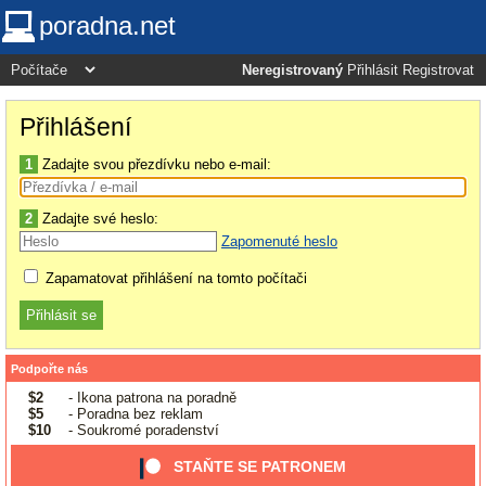
poradna.net
Neregistrovaný
Přihlásit
Registrovat
Přihlášení
1
Zadajte svou přezdívku nebo e-mail:
2
Zadajte své heslo:
Zapomenuté heslo
Zapamatovat přihlášení na tomto počítači
Podpořte nás
$2
- Ikona patrona na poradně
$5
- Poradna bez reklam
$10
- Soukromé poradenství
STAŇTE SE PATRONEM