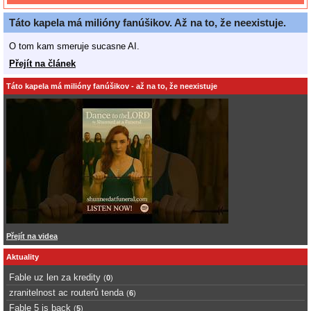
Táto kapela má milióny fanúšikov. Až na to, že neexistuje.
O tom kam smeruje sucasne AI.
Přejít na článek
Táto kapela má milióny fanúšikov - až na to, že neexistuje
Přejít na videa
Aktuality
Fable uz len za kredity
(
0
)
zranitelnost ac routerů tenda
(
6
)
Fable 5 is back
(
5
)