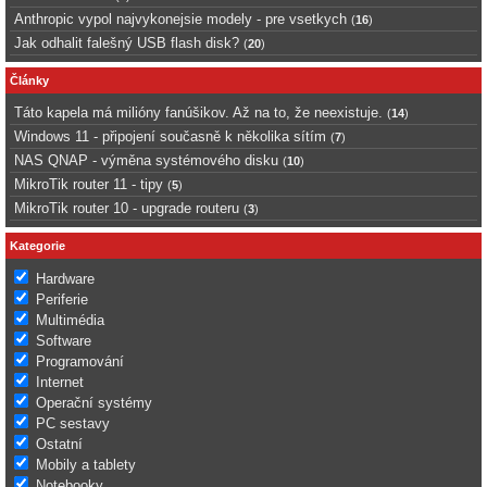
Anthropic vypol najvykonejsie modely - pre vsetkych
(
16
)
Jak odhalit falešný USB flash disk?
(
20
)
Články
Táto kapela má milióny fanúšikov. Až na to, že neexistuje.
(
14
)
Windows 11 - připojení současně k několika sítím
(
7
)
NAS QNAP - výměna systémového disku
(
10
)
MikroTik router 11 - tipy
(
5
)
MikroTik router 10 - upgrade routeru
(
3
)
Kategorie
Hardware
Periferie
Multimédia
Software
Programování
Internet
Operační systémy
PC sestavy
Ostatní
Mobily a tablety
Notebooky