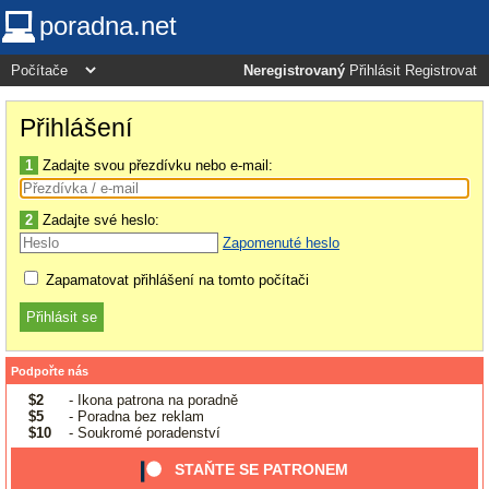
poradna.net
Neregistrovaný
Přihlásit
Registrovat
Přihlášení
1
Zadajte svou přezdívku nebo e-mail:
2
Zadajte své heslo:
Zapomenuté heslo
Zapamatovat přihlášení na tomto počítači
Podpořte nás
$2
- Ikona patrona na poradně
$5
- Poradna bez reklam
$10
- Soukromé poradenství
STAŇTE SE PATRONEM