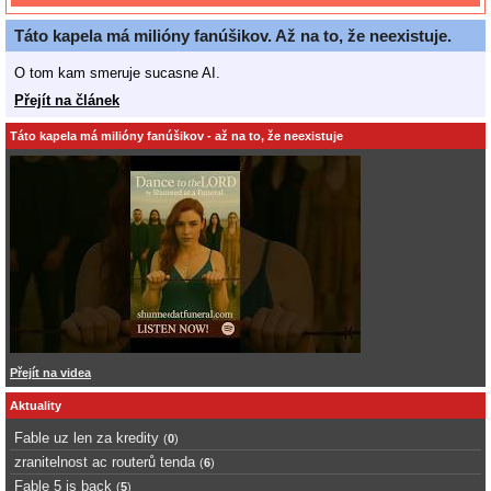
Táto kapela má milióny fanúšikov. Až na to, že neexistuje.
O tom kam smeruje sucasne AI.
Přejít na článek
Táto kapela má milióny fanúšikov - až na to, že neexistuje
Přejít na videa
Aktuality
Fable uz len za kredity
(
0
)
zranitelnost ac routerů tenda
(
6
)
Fable 5 is back
(
5
)