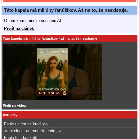
Táto kapela má milióny fanúšikov. Až na to, že neexistuje.
O tom kam smeruje sucasne AI.
Přejít na článek
Táto kapela má milióny fanúšikov - až na to, že neexistuje
Přejít na videa
Aktuality
Fable uz len za kredity
(
0
)
zranitelnost ac routerů tenda
(
6
)
Fable 5 is back
(
5
)