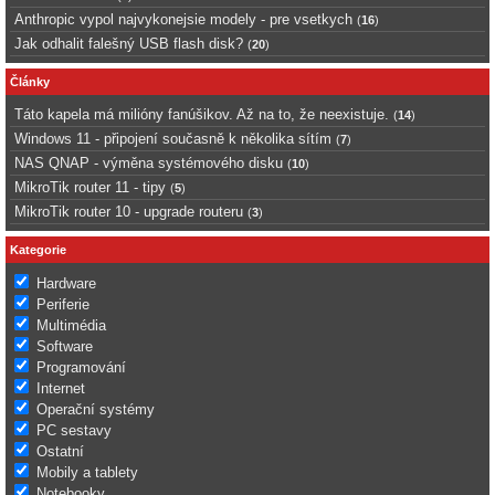
Anthropic vypol najvykonejsie modely - pre vsetkych
(
16
)
Jak odhalit falešný USB flash disk?
(
20
)
Články
Táto kapela má milióny fanúšikov. Až na to, že neexistuje.
(
14
)
Windows 11 - připojení současně k několika sítím
(
7
)
NAS QNAP - výměna systémového disku
(
10
)
MikroTik router 11 - tipy
(
5
)
MikroTik router 10 - upgrade routeru
(
3
)
Kategorie
Hardware
Periferie
Multimédia
Software
Programování
Internet
Operační systémy
PC sestavy
Ostatní
Mobily a tablety
Notebooky