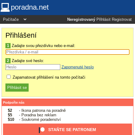
poradna.net
Neregistrovaný
Přihlásit
Registrovat
Přihlášení
1
Zadajte svou přezdívku nebo e-mail:
2
Zadajte své heslo:
Zapomenuté heslo
Zapamatovat přihlášení na tomto počítači
Podpořte nás
$2
- Ikona patrona na poradně
$5
- Poradna bez reklam
$10
- Soukromé poradenství
STAŇTE SE PATRONEM