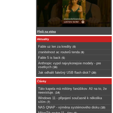
Přejít na videa
Aktuality
Fable uz len za kredity
(
0
)
zranitelnost ac routerů tenda
(
6
)
Fable 5 is back
(
5
)
Anthropic vypol najvykonejsie modely - pre
vsetkych
(
16
)
Jak odhalit falešný USB flash disk?
(
20
)
Články
Táto kapela má milióny fanúšikov. Až na to, že
neexistuje.
(
14
)
Windows 11 - připojení současně k několika
sítím
(
7
)
NAS QNAP - výměna systémového disku
(
10
)
MikroTik router 11 - tipy
(
5
)