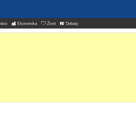
rávo
Ekonomika
Život
Debaty