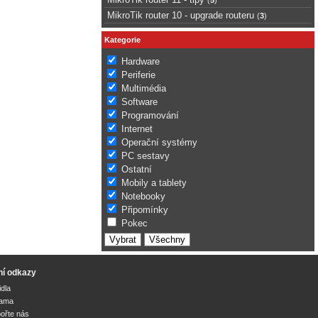
MikroTik router 10 - upgrade routeru
(
3
)
Kategorie
Hardware
Periferie
Multimédia
Software
Programování
Internet
Operační systémy
PC sestavy
Ostatní
Mobily a tablety
Notebooky
Připomínky
Pokec
ní odkazy
idla
lama
ořte nás