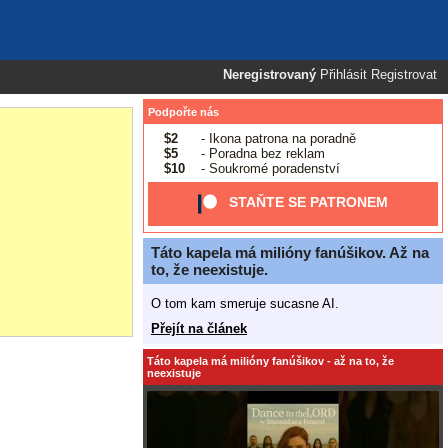
Neregistrovaný
Přihlásit
Registrovat
Podpořte nás
$2
- Ikona patrona na poradně
$5
- Poradna bez reklam
$10
- Soukromé poradenství
STAŇTE SE PATRONEM
Táto kapela má milióny fanúšikov. Až na
to, že neexistuje.
O tom kam smeruje sucasne AI.
Přejít na článek
Táto kapela má milióny fanúšikov - až na to, že
neexistuje