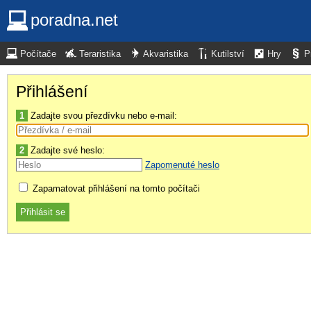
poradna.net
Počítače
Teraristika
Akvaristika
Kutilství
Hry
P
Přihlášení
1
Zadajte svou přezdívku nebo e-mail:
2
Zadajte své heslo:
Zapomenuté heslo
Zapamatovat přihlášení na tomto počítači