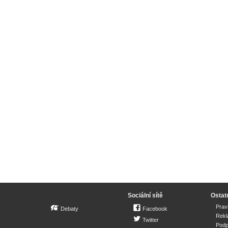
Sociální sítě
Ostat
Prav
Debaty
Facebook
Rek
Twitter
Podp