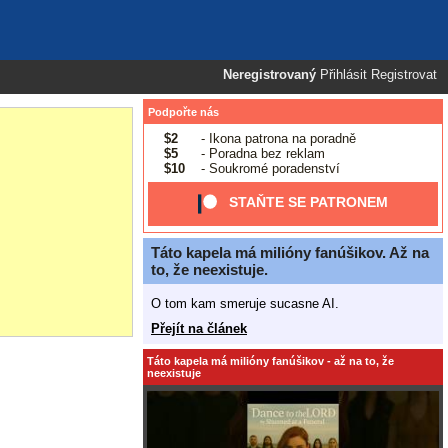
Neregistrovaný
Přihlásit
Registrovat
Podpořte nás
$2
- Ikona patrona na poradně
$5
- Poradna bez reklam
$10
- Soukromé poradenství
STAŇTE SE PATRONEM
Táto kapela má milióny fanúšikov. Až na
to, že neexistuje.
O tom kam smeruje sucasne AI.
Přejít na článek
Táto kapela má milióny fanúšikov - až na to, že
neexistuje