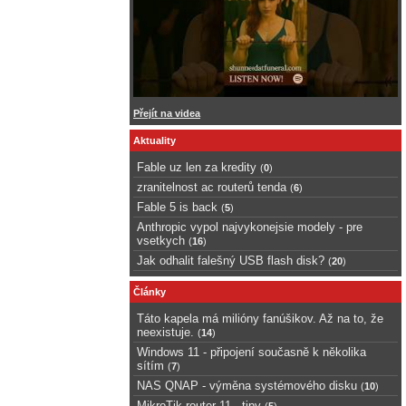
Přejít na videa
Aktuality
Fable uz len za kredity
(
0
)
zranitelnost ac routerů tenda
(
6
)
Fable 5 is back
(
5
)
Anthropic vypol najvykonejsie modely - pre
vsetkych
(
16
)
Jak odhalit falešný USB flash disk?
(
20
)
Články
Táto kapela má milióny fanúšikov. Až na to, že
neexistuje.
(
14
)
Windows 11 - připojení současně k několika
sítím
(
7
)
NAS QNAP - výměna systémového disku
(
10
)
MikroTik router 11 - tipy
(
5
)