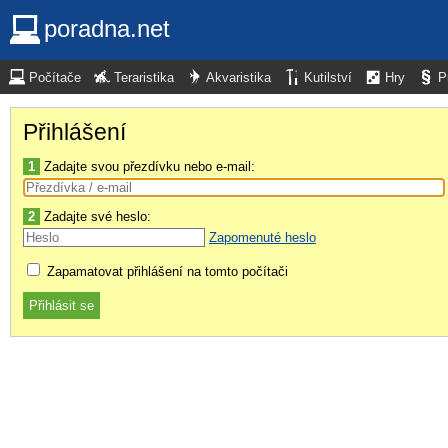
poradna.net
Počítače
Teraristika
Akvaristika
Kutilství
Hry
P
Přihlášení
1
Zadajte svou přezdívku nebo e-mail:
2
Zadajte své heslo:
Zapomenuté heslo
Zapamatovat přihlášení na tomto počítači