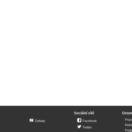
Sociální sítě
Ostat
Prav
Debaty
Facebook
Rek
Twitter
Podp