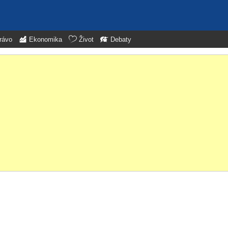
rávo
Ekonomika
Život
Debaty