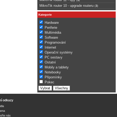
MikroTik router 10 - upgrade routeru
(
3
)
Kategorie
Hardware
Periferie
Multimédia
Software
Programování
Internet
Operační systémy
PC sestavy
Ostatní
Mobily a tablety
Notebooky
Připomínky
Pokec
ní odkazy
idla
lama
ořte nás