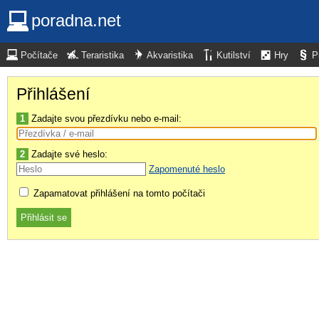
poradna.net
Počítače
Teraristika
Akvaristika
Kutilství
Hry
P
Přihlášení
1
Zadajte svou přezdívku nebo e-mail:
2
Zadajte své heslo:
Zapomenuté heslo
Zapamatovat přihlášení na tomto počítači