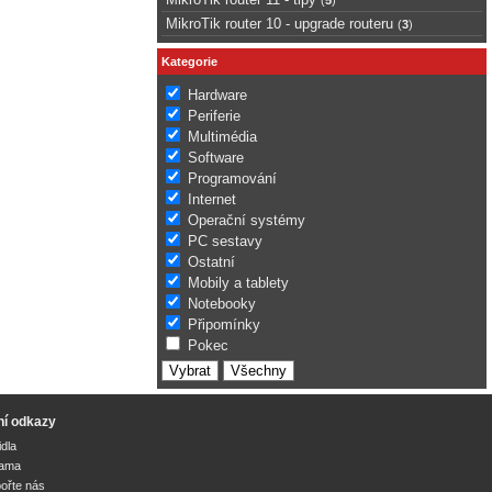
MikroTik router 10 - upgrade routeru
(
3
)
Kategorie
Hardware
Periferie
Multimédia
Software
Programování
Internet
Operační systémy
PC sestavy
Ostatní
Mobily a tablety
Notebooky
Připomínky
Pokec
ní odkazy
idla
lama
ořte nás