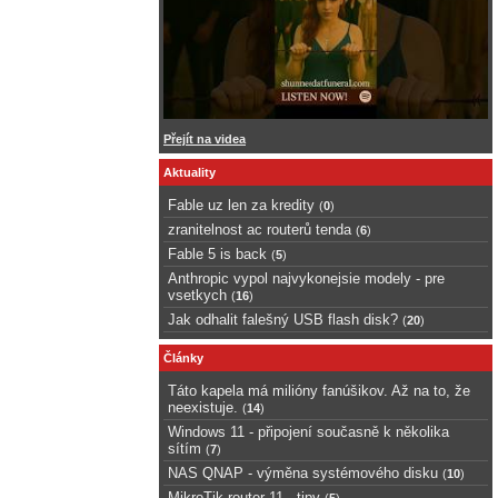
Přejít na videa
Aktuality
Fable uz len za kredity
(
0
)
zranitelnost ac routerů tenda
(
6
)
Fable 5 is back
(
5
)
Anthropic vypol najvykonejsie modely - pre
vsetkych
(
16
)
Jak odhalit falešný USB flash disk?
(
20
)
Články
Táto kapela má milióny fanúšikov. Až na to, že
neexistuje.
(
14
)
Windows 11 - připojení současně k několika
sítím
(
7
)
NAS QNAP - výměna systémového disku
(
10
)
MikroTik router 11 - tipy
(
5
)