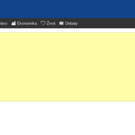
rávo
Ekonomika
Život
Debaty