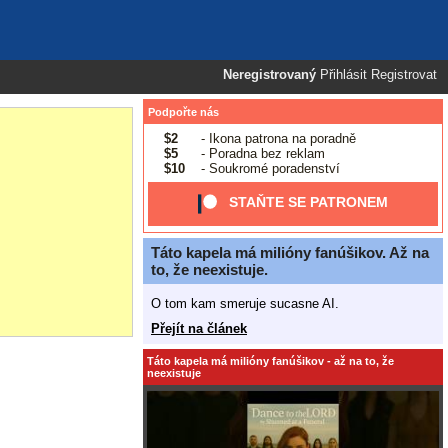
Neregistrovaný
Přihlásit
Registrovat
Podpořte nás
$2
- Ikona patrona na poradně
$5
- Poradna bez reklam
$10
- Soukromé poradenství
STAŇTE SE PATRONEM
Táto kapela má milióny fanúšikov. Až na
to, že neexistuje.
O tom kam smeruje sucasne AI.
Přejít na článek
Táto kapela má milióny fanúšikov - až na to, že
neexistuje