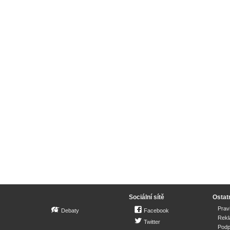
Sociální sítě
Ostat
Prav
Debaty
Facebook
Rek
Twitter
Podp