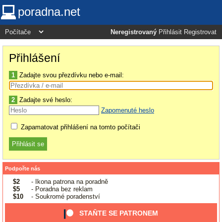
poradna.net
Neregistrovaný
Přihlásit
Registrovat
Přihlášení
1
Zadajte svou přezdívku nebo e-mail:
2
Zadajte své heslo:
Zapomenuté heslo
Zapamatovat přihlášení na tomto počítači
Podpořte nás
$2
- Ikona patrona na poradně
$5
- Poradna bez reklam
$10
- Soukromé poradenství
STAŇTE SE PATRONEM