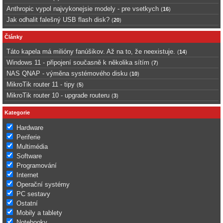
Anthropic vypol najvykonejsie modely - pre vsetkych
(
16
)
Jak odhalit falešný USB flash disk?
(
20
)
Články
Táto kapela má milióny fanúšikov. Až na to, že neexistuje.
(
14
)
Windows 11 - připojení současně k několika sítím
(
7
)
NAS QNAP - výměna systémového disku
(
10
)
MikroTik router 11 - tipy
(
5
)
MikroTik router 10 - upgrade routeru
(
3
)
Kategorie
Hardware
Periferie
Multimédia
Software
Programování
Internet
Operační systémy
PC sestavy
Ostatní
Mobily a tablety
Notebooky