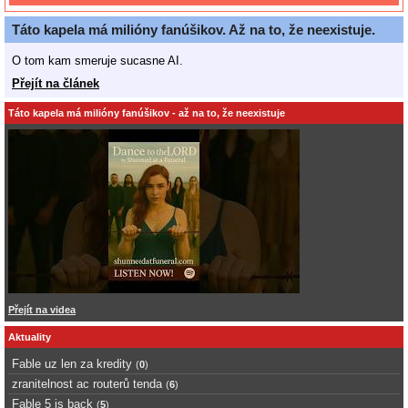
Táto kapela má milióny fanúšikov. Až na to, že neexistuje.
O tom kam smeruje sucasne AI.
Přejít na článek
Táto kapela má milióny fanúšikov - až na to, že neexistuje
Přejít na videa
Aktuality
Fable uz len za kredity
(
0
)
zranitelnost ac routerů tenda
(
6
)
Fable 5 is back
(
5
)