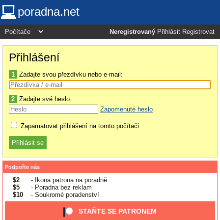
poradna.net
Neregistrovaný
Přihlásit
Registrovat
Přihlášení
1
Zadajte svou přezdívku nebo e-mail:
2
Zadajte své heslo:
Zapomenuté heslo
Zapamatovat přihlášení na tomto počítači
Podpořte nás
$2
- Ikona patrona na poradně
$5
- Poradna bez reklam
$10
- Soukromé poradenství
STAŇTE SE PATRONEM