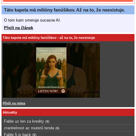
Táto kapela má milióny fanúšikov. Až na to, že neexistuje.
O tom kam smeruje sucasne AI.
Přejít na článek
Táto kapela má milióny fanúšikov - až na to, že neexistuje
Přejít na videa
Aktuality
Fable uz len za kredity
(
0
)
zranitelnost ac routerů tenda
(
6
)
Fable 5 is back
(
5
)