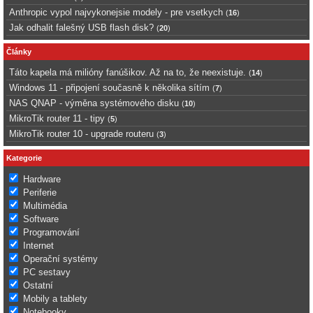
Anthropic vypol najvykonejsie modely - pre vsetkych
(
16
)
Jak odhalit falešný USB flash disk?
(
20
)
Články
Táto kapela má milióny fanúšikov. Až na to, že neexistuje.
(
14
)
Windows 11 - připojení současně k několika sítím
(
7
)
NAS QNAP - výměna systémového disku
(
10
)
MikroTik router 11 - tipy
(
5
)
MikroTik router 10 - upgrade routeru
(
3
)
Kategorie
Hardware
Periferie
Multimédia
Software
Programování
Internet
Operační systémy
PC sestavy
Ostatní
Mobily a tablety
Notebooky