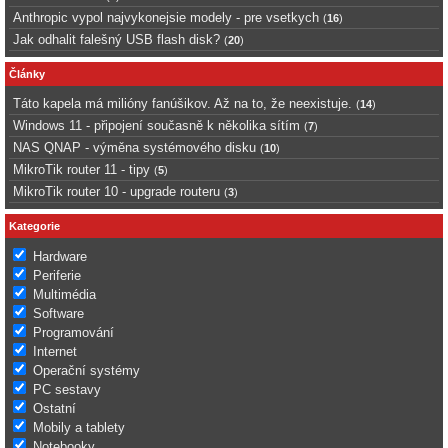
Anthropic vypol najvykonejsie modely - pre vsetkych
(
16
)
Jak odhalit falešný USB flash disk?
(
20
)
Články
Táto kapela má milióny fanúšikov. Až na to, že neexistuje.
(
14
)
Windows 11 - připojení současně k několika sítím
(
7
)
NAS QNAP - výměna systémového disku
(
10
)
MikroTik router 11 - tipy
(
5
)
MikroTik router 10 - upgrade routeru
(
3
)
Kategorie
Hardware
Periferie
Multimédia
Software
Programování
Internet
Operační systémy
PC sestavy
Ostatní
Mobily a tablety
Notebooky