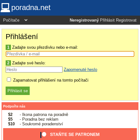
poradna.net
Neregistrovaný
Přihlásit
Registrovat
Přihlášení
1
Zadajte svou přezdívku nebo e-mail:
2
Zadajte své heslo:
Zapomenuté heslo
Zapamatovat přihlášení na tomto počítači
Podpořte nás
$2
- Ikona patrona na poradně
$5
- Poradna bez reklam
$10
- Soukromé poradenství
STAŇTE SE PATRONEM