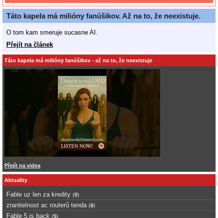
Táto kapela má milióny fanúšikov. Až na to, že neexistuje.
O tom kam smeruje sucasne AI.
Přejít na článek
Táto kapela má milióny fanúšikov - až na to, že neexistuje
Přejít na videa
Aktuality
Fable uz len za kredity
(
0
)
zranitelnost ac routerů tenda
(
6
)
Fable 5 is back
(
5
)