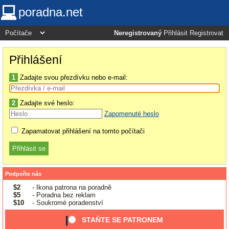
poradna.net
Neregistrovaný
Přihlásit
Registrovat
Přihlášení
1
Zadajte svou přezdívku nebo e-mail:
2
Zadajte své heslo:
Zapomenuté heslo
Zapamatovat přihlášení na tomto počítači
Podpořte nás
$2
- Ikona patrona na poradně
$5
- Poradna bez reklam
$10
- Soukromé poradenství
STAŇTE SE PATRONEM