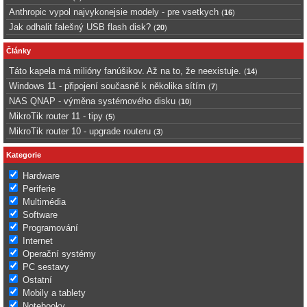
Anthropic vypol najvykonejsie modely - pre vsetkych
(
16
)
Jak odhalit falešný USB flash disk?
(
20
)
Články
Táto kapela má milióny fanúšikov. Až na to, že neexistuje.
(
14
)
Windows 11 - připojení současně k několika sítím
(
7
)
NAS QNAP - výměna systémového disku
(
10
)
MikroTik router 11 - tipy
(
5
)
MikroTik router 10 - upgrade routeru
(
3
)
Kategorie
Hardware
Periferie
Multimédia
Software
Programování
Internet
Operační systémy
PC sestavy
Ostatní
Mobily a tablety
Notebooky