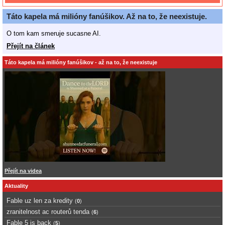
Táto kapela má milióny fanúšikov. Až na to, že neexistuje.
O tom kam smeruje sucasne AI.
Přejít na článek
Táto kapela má milióny fanúšikov - až na to, že neexistuje
Přejít na videa
Aktuality
Fable uz len za kredity
(
0
)
zranitelnost ac routerů tenda
(
6
)
Fable 5 is back
(
5
)