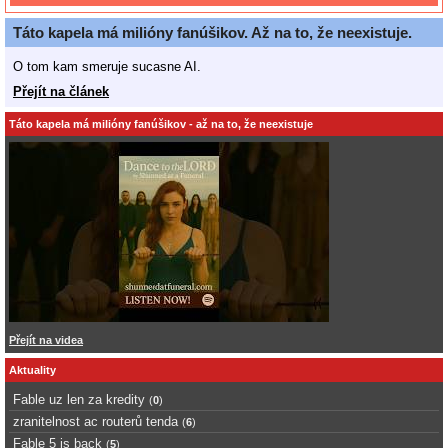
Táto kapela má milióny fanúšikov. Až na to, že neexistuje.
O tom kam smeruje sucasne AI.
Přejít na článek
Táto kapela má milióny fanúšikov - až na to, že neexistuje
Přejít na videa
Aktuality
Fable uz len za kredity
(
0
)
zranitelnost ac routerů tenda
(
6
)
Fable 5 is back
(
5
)