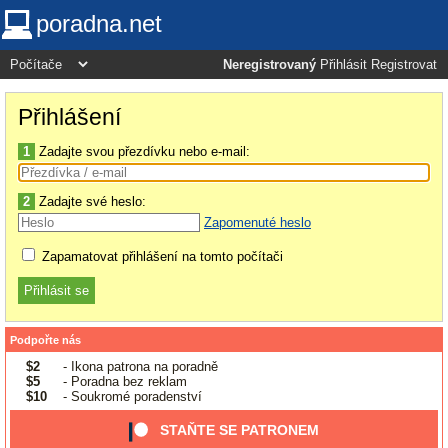
poradna.net
Neregistrovaný
Přihlásit
Registrovat
Přihlášení
1
Zadajte svou přezdívku nebo e-mail:
2
Zadajte své heslo:
Zapomenuté heslo
Zapamatovat přihlášení na tomto počítači
Podpořte nás
$2
- Ikona patrona na poradně
$5
- Poradna bez reklam
$10
- Soukromé poradenství
STAŇTE SE PATRONEM