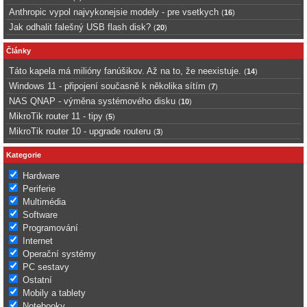
Anthropic vypol najvykonejsie modely - pre vsetkych
(
16
)
Jak odhalit falešný USB flash disk?
(
20
)
Články
Táto kapela má milióny fanúšikov. Až na to, že neexistuje.
(
14
)
Windows 11 - připojení současně k několika sítím
(
7
)
NAS QNAP - výměna systémového disku
(
10
)
MikroTik router 11 - tipy
(
5
)
MikroTik router 10 - upgrade routeru
(
3
)
Kategorie
Hardware
Periferie
Multimédia
Software
Programování
Internet
Operační systémy
PC sestavy
Ostatní
Mobily a tablety
Notebooky