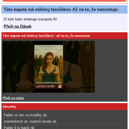
Táto kapela má milióny fanúšikov. Až na to, že neexistuje.
O tom kam smeruje sucasne AI.
Přejít na článek
Táto kapela má milióny fanúšikov - až na to, že neexistuje
Přejít na videa
Aktuality
Fable uz len za kredity
(
0
)
zranitelnost ac routerů tenda
(
6
)
Fable 5 is back
(
5
)