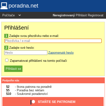
poradna.net
Neregistrovaný
Přihlásit
Registrovat
Přihlášení
1
Zadajte svou přezdívku nebo e-mail:
2
Zadajte své heslo:
Zapomenuté heslo
Zapamatovat přihlášení na tomto počítači
Podpořte nás
$2
- Ikona patrona na poradně
$5
- Poradna bez reklam
$10
- Soukromé poradenství
STAŇTE SE PATRONEM