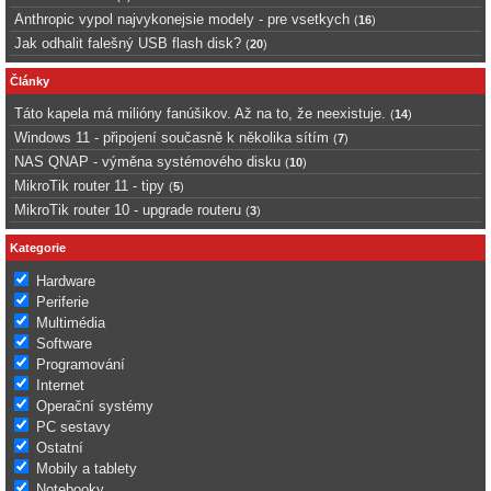
Anthropic vypol najvykonejsie modely - pre vsetkych
(
16
)
Jak odhalit falešný USB flash disk?
(
20
)
Články
Táto kapela má milióny fanúšikov. Až na to, že neexistuje.
(
14
)
Windows 11 - připojení současně k několika sítím
(
7
)
NAS QNAP - výměna systémového disku
(
10
)
MikroTik router 11 - tipy
(
5
)
MikroTik router 10 - upgrade routeru
(
3
)
Kategorie
Hardware
Periferie
Multimédia
Software
Programování
Internet
Operační systémy
PC sestavy
Ostatní
Mobily a tablety
Notebooky