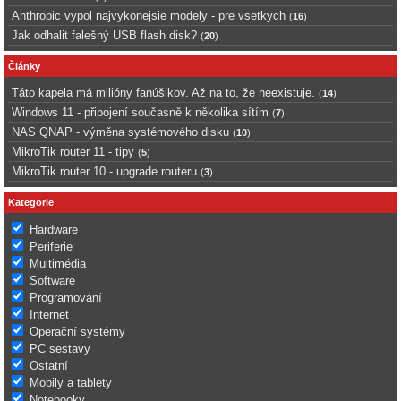
Anthropic vypol najvykonejsie modely - pre vsetkych
(
16
)
Jak odhalit falešný USB flash disk?
(
20
)
Články
Táto kapela má milióny fanúšikov. Až na to, že neexistuje.
(
14
)
Windows 11 - připojení současně k několika sítím
(
7
)
NAS QNAP - výměna systémového disku
(
10
)
MikroTik router 11 - tipy
(
5
)
MikroTik router 10 - upgrade routeru
(
3
)
Kategorie
Hardware
Periferie
Multimédia
Software
Programování
Internet
Operační systémy
PC sestavy
Ostatní
Mobily a tablety
Notebooky