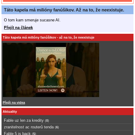
Táto kapela má milióny fanúšikov. Až na to, že neexistuje.
O tom kam smeruje sucasne AI.
Přejít na článek
Táto kapela má milióny fanúšikov - až na to, že neexistuje
Přejít na videa
Aktuality
Fable uz len za kredity
(
0
)
zranitelnost ac routerů tenda
(
6
)
Fable 5 is back
(
5
)