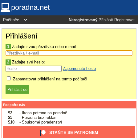
poradna.net
Neregistrovaný
Přihlásit
Registrovat
Přihlášení
1
Zadajte svou přezdívku nebo e-mail:
2
Zadajte své heslo:
Zapomenuté heslo
Zapamatovat přihlášení na tomto počítači
Podpořte nás
$2
- Ikona patrona na poradně
$5
- Poradna bez reklam
$10
- Soukromé poradenství
STAŇTE SE PATRONEM