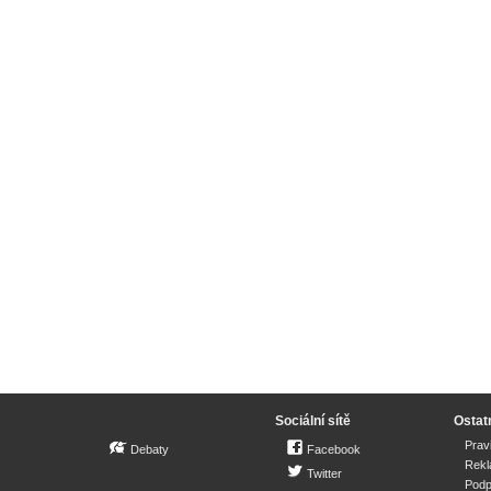
Sociální sítě
Ostat
Prav
Debaty
Facebook
Rek
Twitter
Podp