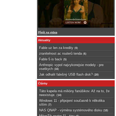
Přejít na videa
Aktuality
Fable uz len za kredity
(
0
)
zranitelnost ac routerů tenda
(
6
)
Fable 5 is back
(
5
)
Anthropic vypol najvykonejsie modely - pre
vsetkych
(
16
)
Jak odhalit falešný USB flash disk?
(
20
)
Články
Táto kapela má milióny fanúšikov. Až na to, že
neexistuje.
(
14
)
Windows 11 - připojení současně k několika
sítím
(
7
)
NAS QNAP - výměna systémového disku
(
10
)
MikroTik router 11 - tipy
(
5
)