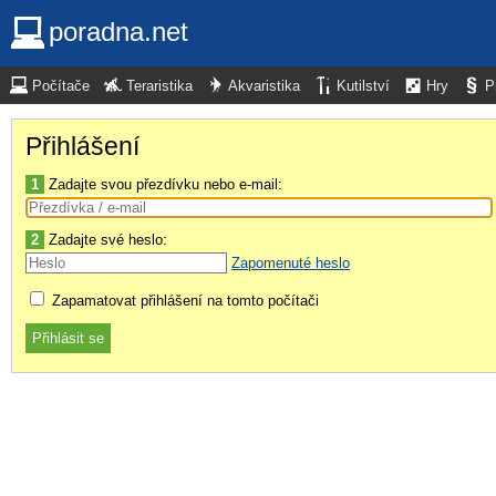
poradna.net
Počítače
Teraristika
Akvaristika
Kutilství
Hry
P
Přihlášení
1
Zadajte svou přezdívku nebo e-mail:
2
Zadajte své heslo:
Zapomenuté heslo
Zapamatovat přihlášení na tomto počítači