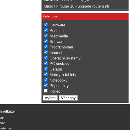
MikroTik router 10 - upgrade routeru
(
3
)
Kategorie
Hardware
Periferie
Multimédia
Software
Programování
Internet
Operační systémy
PC sestavy
Ostatní
Mobily a tablety
Notebooky
Připomínky
Pokec
ní odkazy
idla
lama
ořte nás