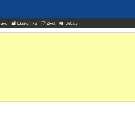
rávo
Ekonomika
Život
Debaty