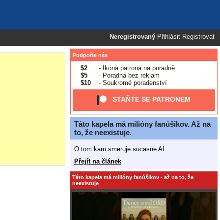
Neregistrovaný
Přihlásit
Registrovat
Podpořte nás
$2
- Ikona patrona na poradně
$5
- Poradna bez reklam
$10
- Soukromé poradenství
STAŇTE SE PATRONEM
Táto kapela má milióny fanúšikov. Až na
to, že neexistuje.
O tom kam smeruje sucasne AI.
Přejít na článek
Táto kapela má milióny fanúšikov - až na to, že
neexistuje