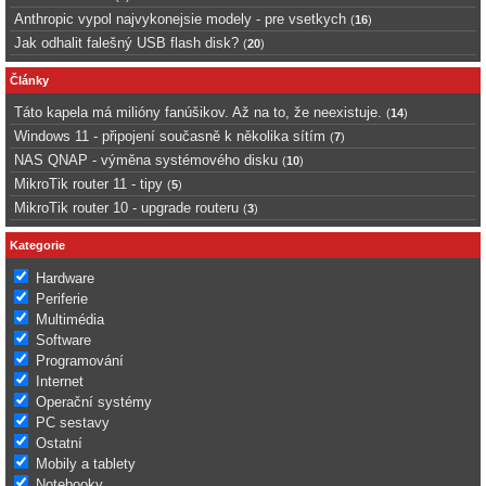
Anthropic vypol najvykonejsie modely - pre vsetkych
(
16
)
Jak odhalit falešný USB flash disk?
(
20
)
Články
Táto kapela má milióny fanúšikov. Až na to, že neexistuje.
(
14
)
Windows 11 - připojení současně k několika sítím
(
7
)
NAS QNAP - výměna systémového disku
(
10
)
MikroTik router 11 - tipy
(
5
)
MikroTik router 10 - upgrade routeru
(
3
)
Kategorie
Hardware
Periferie
Multimédia
Software
Programování
Internet
Operační systémy
PC sestavy
Ostatní
Mobily a tablety
Notebooky