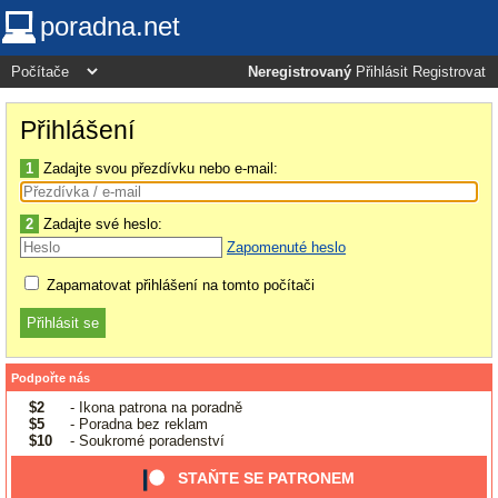
poradna.net
Neregistrovaný
Přihlásit
Registrovat
Přihlášení
1
Zadajte svou přezdívku nebo e-mail:
2
Zadajte své heslo:
Zapomenuté heslo
Zapamatovat přihlášení na tomto počítači
Podpořte nás
$2
- Ikona patrona na poradně
$5
- Poradna bez reklam
$10
- Soukromé poradenství
STAŇTE SE PATRONEM