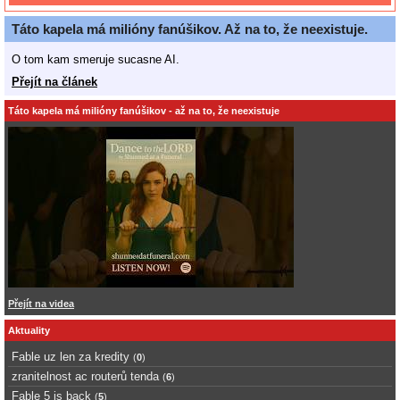
Táto kapela má milióny fanúšikov. Až na to, že neexistuje.
O tom kam smeruje sucasne AI.
Přejít na článek
Táto kapela má milióny fanúšikov - až na to, že neexistuje
Přejít na videa
Aktuality
Fable uz len za kredity
(
0
)
zranitelnost ac routerů tenda
(
6
)
Fable 5 is back
(
5
)