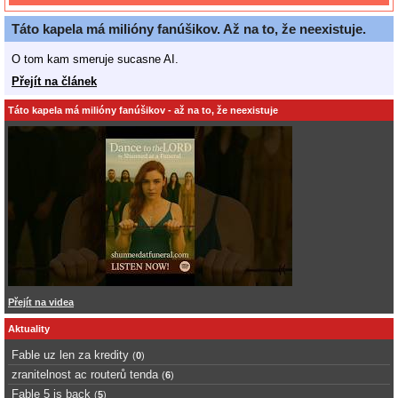
Táto kapela má milióny fanúšikov. Až na to, že neexistuje.
O tom kam smeruje sucasne AI.
Přejít na článek
Táto kapela má milióny fanúšikov - až na to, že neexistuje
Přejít na videa
Aktuality
Fable uz len za kredity
(
0
)
zranitelnost ac routerů tenda
(
6
)
Fable 5 is back
(
5
)