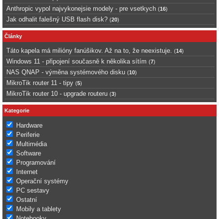
Anthropic vypol najvykonejsie modely - pre vsetkych
(
16
)
Jak odhalit falešný USB flash disk?
(
20
)
Články
Táto kapela má milióny fanúšikov. Až na to, že neexistuje.
(
14
)
Windows 11 - připojení současně k několika sítím
(
7
)
NAS QNAP - výměna systémového disku
(
10
)
MikroTik router 11 - tipy
(
5
)
MikroTik router 10 - upgrade routeru
(
3
)
Kategorie
Hardware
Periferie
Multimédia
Software
Programování
Internet
Operační systémy
PC sestavy
Ostatní
Mobily a tablety
Notebooky