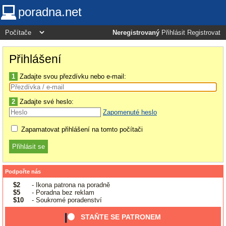
poradna.net
Neregistrovaný
Přihlásit
Registrovat
Přihlášení
1
Zadajte svou přezdívku nebo e-mail:
2
Zadajte své heslo:
Zapomenuté heslo
Zapamatovat přihlášení na tomto počítači
Podpořte nás
$2
- Ikona patrona na poradně
$5
- Poradna bez reklam
$10
- Soukromé poradenství
STAŇTE SE PATRONEM