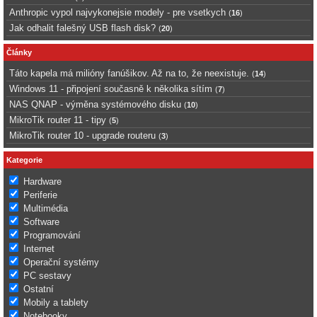
Anthropic vypol najvykonejsie modely - pre vsetkych
(
16
)
Jak odhalit falešný USB flash disk?
(
20
)
Články
Táto kapela má milióny fanúšikov. Až na to, že neexistuje.
(
14
)
Windows 11 - připojení současně k několika sítím
(
7
)
NAS QNAP - výměna systémového disku
(
10
)
MikroTik router 11 - tipy
(
5
)
MikroTik router 10 - upgrade routeru
(
3
)
Kategorie
Hardware
Periferie
Multimédia
Software
Programování
Internet
Operační systémy
PC sestavy
Ostatní
Mobily a tablety
Notebooky