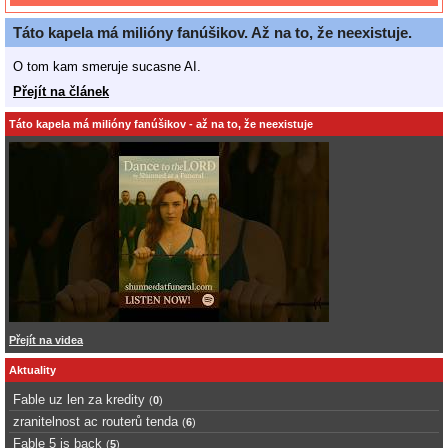
Táto kapela má milióny fanúšikov. Až na to, že neexistuje.
O tom kam smeruje sucasne AI.
Přejít na článek
Táto kapela má milióny fanúšikov - až na to, že neexistuje
Přejít na videa
Aktuality
Fable uz len za kredity
(
0
)
zranitelnost ac routerů tenda
(
6
)
Fable 5 is back
(
5
)