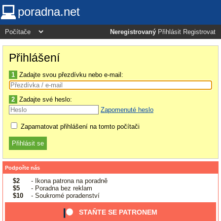
poradna.net
Neregistrovaný
Přihlásit
Registrovat
Přihlášení
1
Zadajte svou přezdívku nebo e-mail:
2
Zadajte své heslo:
Zapomenuté heslo
Zapamatovat přihlášení na tomto počítači
Podpořte nás
$2
- Ikona patrona na poradně
$5
- Poradna bez reklam
$10
- Soukromé poradenství
STAŇTE SE PATRONEM