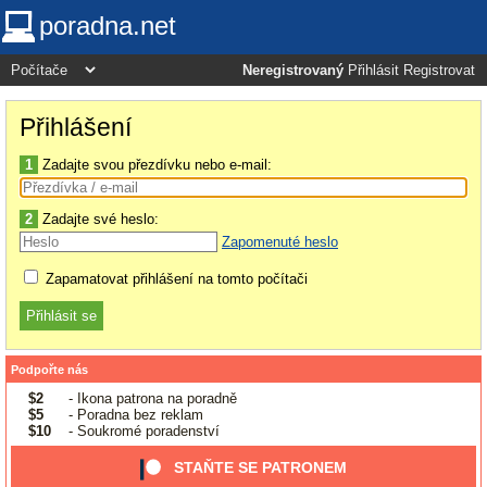
poradna.net
Neregistrovaný
Přihlásit
Registrovat
Přihlášení
1
Zadajte svou přezdívku nebo e-mail:
2
Zadajte své heslo:
Zapomenuté heslo
Zapamatovat přihlášení na tomto počítači
Podpořte nás
$2
- Ikona patrona na poradně
$5
- Poradna bez reklam
$10
- Soukromé poradenství
STAŇTE SE PATRONEM