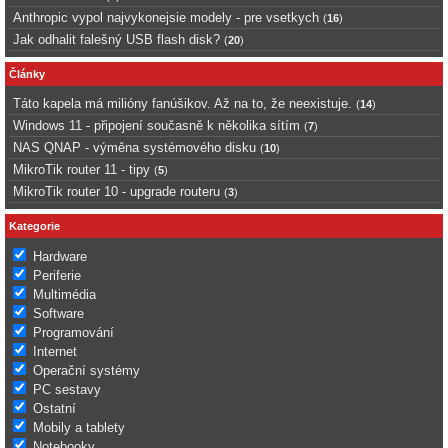
Anthropic vypol najvykonejsie modely - pre vsetkych
(
16
)
Jak odhalit falešný USB flash disk?
(
20
)
Články
Táto kapela má milióny fanúšikov. Až na to, že neexistuje.
(
14
)
Windows 11 - připojení současně k několika sítím
(
7
)
NAS QNAP - výměna systémového disku
(
10
)
MikroTik router 11 - tipy
(
5
)
MikroTik router 10 - upgrade routeru
(
3
)
Kategorie
Hardware
Periferie
Multimédia
Software
Programování
Internet
Operační systémy
PC sestavy
Ostatní
Mobily a tablety
Notebooky