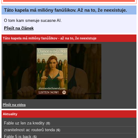
Táto kapela má milióny fanúšikov. Až na to, že neexistuje.
O tom kam smeruje sucasne AI.
Přejít na článek
Táto kapela má milióny fanúšikov - až na to, že neexistuje
Přejít na videa
Aktuality
Fable uz len za kredity
(
0
)
zranitelnost ac routerů tenda
(
6
)
Fable 5 is back
(
5
)