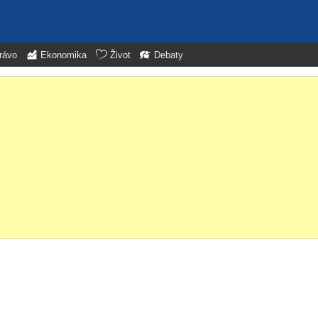
rávo
Ekonomika
Život
Debaty