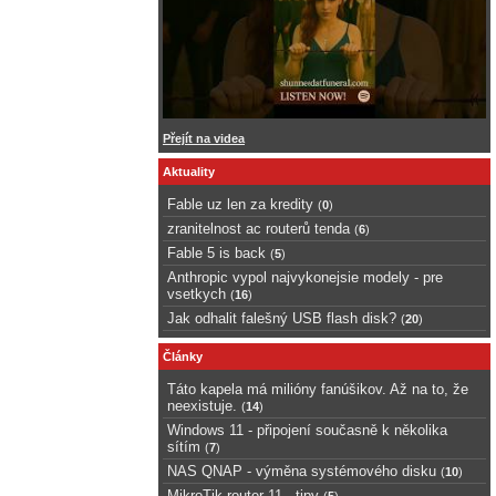
Přejít na videa
Aktuality
Fable uz len za kredity
(
0
)
zranitelnost ac routerů tenda
(
6
)
Fable 5 is back
(
5
)
Anthropic vypol najvykonejsie modely - pre
vsetkych
(
16
)
Jak odhalit falešný USB flash disk?
(
20
)
Články
Táto kapela má milióny fanúšikov. Až na to, že
neexistuje.
(
14
)
Windows 11 - připojení současně k několika
sítím
(
7
)
NAS QNAP - výměna systémového disku
(
10
)
MikroTik router 11 - tipy
(
5
)