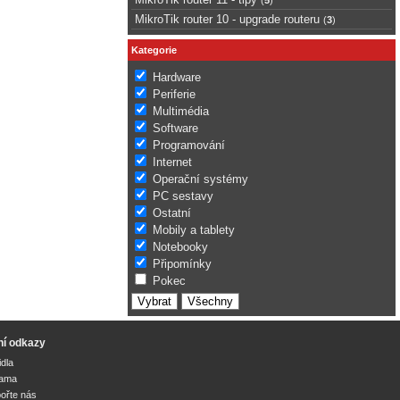
MikroTik router 10 - upgrade routeru
(
3
)
Kategorie
Hardware
Periferie
Multimédia
Software
Programování
Internet
Operační systémy
PC sestavy
Ostatní
Mobily a tablety
Notebooky
Připomínky
Pokec
ní odkazy
idla
lama
ořte nás