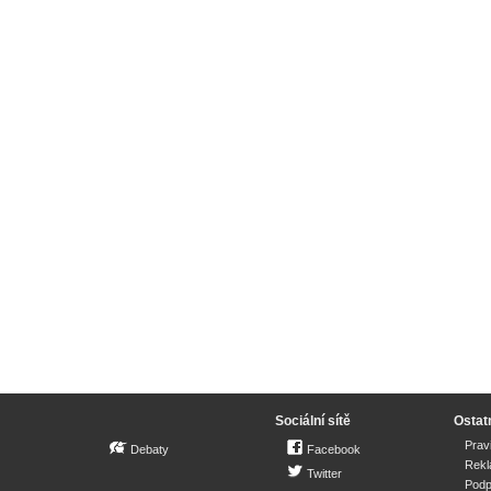
Sociální sítě
Ostat
Prav
Debaty
Facebook
Rek
Twitter
Podp