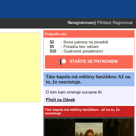
Neregistrovaný
Přihlásit
Registrovat
Podpořte nás
$2
- Ikona patrona na poradně
$5
- Poradna bez reklam
$10
- Soukromé poradenství
STAŇTE SE PATRONEM
Táto kapela má milióny fanúšikov. Až na
to, že neexistuje.
O tom kam smeruje sucasne AI.
Přejít na článek
Táto kapela má milióny fanúšikov - až na to, že
neexistuje