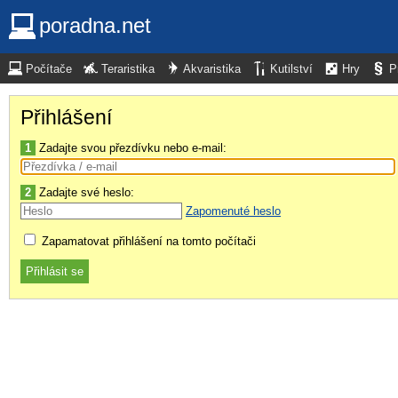
poradna.net
Počítače
Teraristika
Akvaristika
Kutilství
Hry
P
Přihlášení
1
Zadajte svou přezdívku nebo e-mail:
2
Zadajte své heslo:
Zapomenuté heslo
Zapamatovat přihlášení na tomto počítači