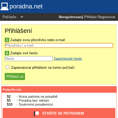
poradna.net
Neregistrovaný
Přihlásit
Registrovat
Přihlášení
1
Zadajte svou přezdívku nebo e-mail:
2
Zadajte své heslo:
Zapomenuté heslo
Zapamatovat přihlášení na tomto počítači
Podpořte nás
$2
- Ikona patrona na poradně
$5
- Poradna bez reklam
$10
- Soukromé poradenství
STAŇTE SE PATRONEM