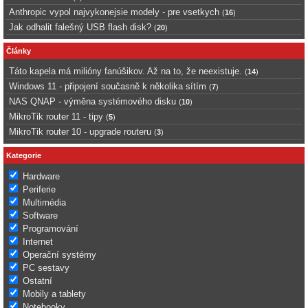
Anthropic vypol najvykonejsie modely - pre vsetkych
(
16
)
Jak odhalit falešný USB flash disk?
(
20
)
Články
Táto kapela má milióny fanúšikov. Až na to, že neexistuje.
(
14
)
Windows 11 - připojení současně k několika sítím
(
7
)
NAS QNAP - výměna systémového disku
(
10
)
MikroTik router 11 - tipy
(
5
)
MikroTik router 10 - upgrade routeru
(
3
)
Kategorie
Hardware
Periferie
Multimédia
Software
Programování
Internet
Operační systémy
PC sestavy
Ostatní
Mobily a tablety
Notebooky