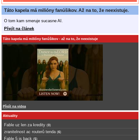
Táto kapela má milióny fanúšikov. Až na to, že neexistuje.
O tom kam smeruje sucasne AI.
Přejít na článek
Táto kapela má milióny fanúšikov - až na to, že neexistuje
Přejít na videa
Aktuality
Fable uz len za kredity
(
0
)
zranitelnost ac routerů tenda
(
6
)
Fable 5 is back
(
5
)