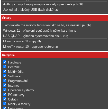
Anthropic vypol najvykonejsie modely - pre vsetkych
(
16
)
Jak odhalit falešný USB flash disk?
(
20
)
Články
Táto kapela má milióny fanúšikov. Až na to, že neexistuje.
(
14
)
Windows 11 - připojení současně k několika sítím
(
7
)
NAS QNAP - výměna systémového disku
(
10
)
MikroTik router 11 - tipy
(
5
)
MikroTik router 10 - upgrade routeru
(
3
)
Kategorie
Hardware
Periferie
Multimédia
Software
Programování
Internet
Operační systémy
PC sestavy
Ostatní
Mobily a tablety
Notebooky