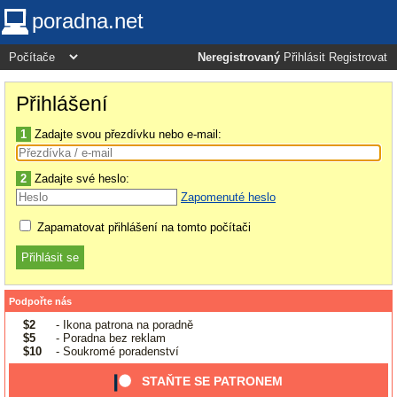
poradna.net
Neregistrovaný
Přihlásit
Registrovat
Přihlášení
1
Zadajte svou přezdívku nebo e-mail:
2
Zadajte své heslo:
Zapomenuté heslo
Zapamatovat přihlášení na tomto počítači
Podpořte nás
$2
- Ikona patrona na poradně
$5
- Poradna bez reklam
$10
- Soukromé poradenství
STAŇTE SE PATRONEM