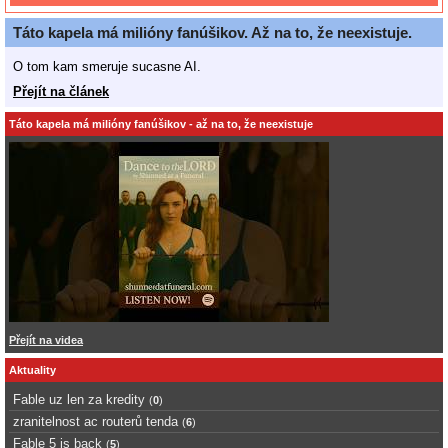
Táto kapela má milióny fanúšikov. Až na to, že neexistuje.
O tom kam smeruje sucasne AI.
Přejít na článek
Táto kapela má milióny fanúšikov - až na to, že neexistuje
Přejít na videa
Aktuality
Fable uz len za kredity
(
0
)
zranitelnost ac routerů tenda
(
6
)
Fable 5 is back
(
5
)