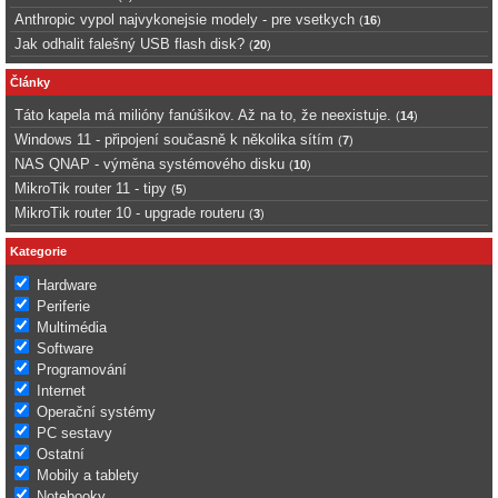
Anthropic vypol najvykonejsie modely - pre vsetkych
(
16
)
Jak odhalit falešný USB flash disk?
(
20
)
Články
Táto kapela má milióny fanúšikov. Až na to, že neexistuje.
(
14
)
Windows 11 - připojení současně k několika sítím
(
7
)
NAS QNAP - výměna systémového disku
(
10
)
MikroTik router 11 - tipy
(
5
)
MikroTik router 10 - upgrade routeru
(
3
)
Kategorie
Hardware
Periferie
Multimédia
Software
Programování
Internet
Operační systémy
PC sestavy
Ostatní
Mobily a tablety
Notebooky