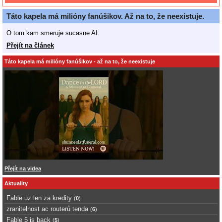
Táto kapela má milióny fanúšikov. Až na to, že neexistuje.
O tom kam smeruje sucasne AI.
Přejít na článek
Táto kapela má milióny fanúšikov - až na to, že neexistuje
Přejít na videa
Aktuality
Fable uz len za kredity
(
0
)
zranitelnost ac routerů tenda
(
6
)
Fable 5 is back
(
5
)