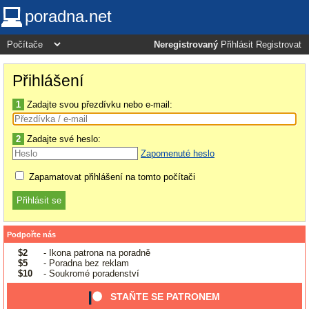
poradna.net
Neregistrovaný
Přihlásit
Registrovat
Přihlášení
1
Zadajte svou přezdívku nebo e-mail:
2
Zadajte své heslo:
Zapomenuté heslo
Zapamatovat přihlášení na tomto počítači
Podpořte nás
$2
- Ikona patrona na poradně
$5
- Poradna bez reklam
$10
- Soukromé poradenství
STAŇTE SE PATRONEM