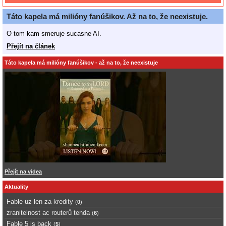
Táto kapela má milióny fanúšikov. Až na to, že neexistuje.
O tom kam smeruje sucasne AI.
Přejít na článek
Táto kapela má milióny fanúšikov - až na to, že neexistuje
Přejít na videa
Aktuality
Fable uz len za kredity
(
0
)
zranitelnost ac routerů tenda
(
6
)
Fable 5 is back
(
5
)