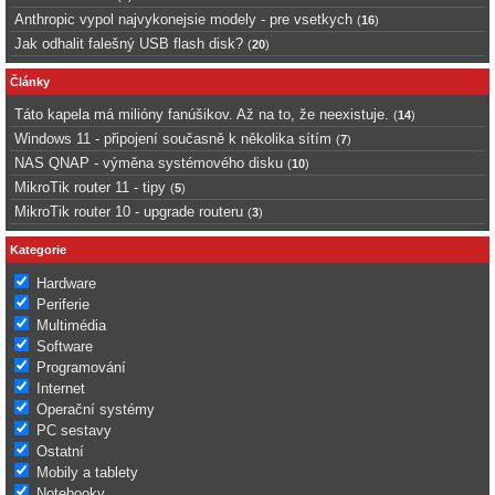
Anthropic vypol najvykonejsie modely - pre vsetkych
(
16
)
Jak odhalit falešný USB flash disk?
(
20
)
Články
Táto kapela má milióny fanúšikov. Až na to, že neexistuje.
(
14
)
Windows 11 - připojení současně k několika sítím
(
7
)
NAS QNAP - výměna systémového disku
(
10
)
MikroTik router 11 - tipy
(
5
)
MikroTik router 10 - upgrade routeru
(
3
)
Kategorie
Hardware
Periferie
Multimédia
Software
Programování
Internet
Operační systémy
PC sestavy
Ostatní
Mobily a tablety
Notebooky