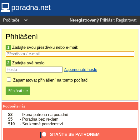
poradna.net
Neregistrovaný
Přihlásit
Registrovat
Přihlášení
1
Zadajte svou přezdívku nebo e-mail:
2
Zadajte své heslo:
Zapomenuté heslo
Zapamatovat přihlášení na tomto počítači
Podpořte nás
$2
- Ikona patrona na poradně
$5
- Poradna bez reklam
$10
- Soukromé poradenství
STAŇTE SE PATRONEM