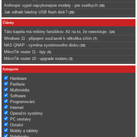
Anthropic vypol najvykonejsie modely - pre vsetkych
(
16
)
Jak odhalit falešný USB flash disk?
(
20
)
Články
Táto kapela má milióny fanúšikov. Až na to, že neexistuje.
(
14
)
Windows 11 - připojení současně k několika sítím
(
7
)
NAS QNAP - výměna systémového disku
(
10
)
MikroTik router 11 - tipy
(
5
)
MikroTik router 10 - upgrade routeru
(
3
)
Kategorie
Hardware
Periferie
Multimédia
Software
Programování
Internet
Operační systémy
PC sestavy
Ostatní
Mobily a tablety
Notebooky