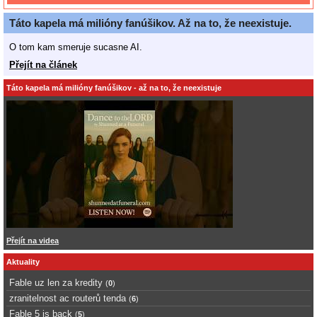
Táto kapela má milióny fanúšikov. Až na to, že neexistuje.
O tom kam smeruje sucasne AI.
Přejít na článek
Táto kapela má milióny fanúšikov - až na to, že neexistuje
Přejít na videa
Aktuality
Fable uz len za kredity
(
0
)
zranitelnost ac routerů tenda
(
6
)
Fable 5 is back
(
5
)