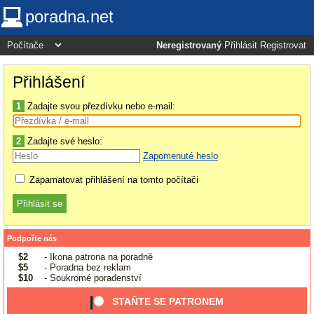
poradna.net
Neregistrovaný
Přihlásit
Registrovat
Přihlášení
1
Zadajte svou přezdívku nebo e-mail:
2
Zadajte své heslo:
Zapomenuté heslo
Zapamatovat přihlášení na tomto počítači
Podpořte nás
$2
- Ikona patrona na poradně
$5
- Poradna bez reklam
$10
- Soukromé poradenství
STAŇTE SE PATRONEM