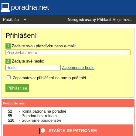
poradna.net
Neregistrovaný
Přihlásit
Registrovat
Přihlášení
1
Zadajte svou přezdívku nebo e-mail:
2
Zadajte své heslo:
Zapomenuté heslo
Zapamatovat přihlášení na tomto počítači
Podpořte nás
$2
- Ikona patrona na poradně
$5
- Poradna bez reklam
$10
- Soukromé poradenství
STAŇTE SE PATRONEM