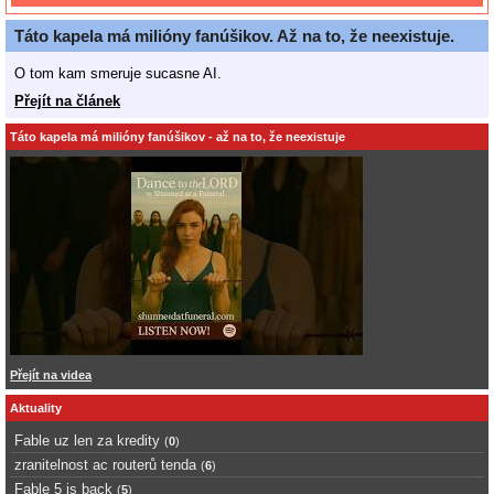
Táto kapela má milióny fanúšikov. Až na to, že neexistuje.
O tom kam smeruje sucasne AI.
Přejít na článek
Táto kapela má milióny fanúšikov - až na to, že neexistuje
Přejít na videa
Aktuality
Fable uz len za kredity
(
0
)
zranitelnost ac routerů tenda
(
6
)
Fable 5 is back
(
5
)