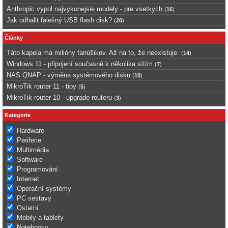
Anthropic vypol najvykonejsie modely - pre vsetkych
(
16
)
Jak odhalit falešný USB flash disk?
(
20
)
Články
Táto kapela má milióny fanúšikov. Až na to, že neexistuje.
(
14
)
Windows 11 - připojení současně k několika sítím
(
7
)
NAS QNAP - výměna systémového disku
(
10
)
MikroTik router 11 - tipy
(
5
)
MikroTik router 10 - upgrade routeru
(
3
)
Kategorie
Hardware
Periferie
Multimédia
Software
Programování
Internet
Operační systémy
PC sestavy
Ostatní
Mobily a tablety
Notebooky