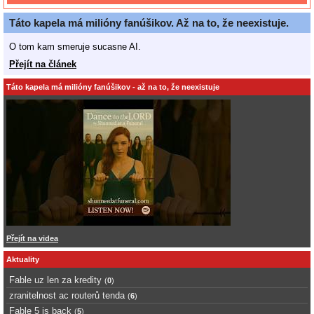
Táto kapela má milióny fanúšikov. Až na to, že neexistuje.
O tom kam smeruje sucasne AI.
Přejít na článek
Táto kapela má milióny fanúšikov - až na to, že neexistuje
Přejít na videa
Aktuality
Fable uz len za kredity
(
0
)
zranitelnost ac routerů tenda
(
6
)
Fable 5 is back
(
5
)