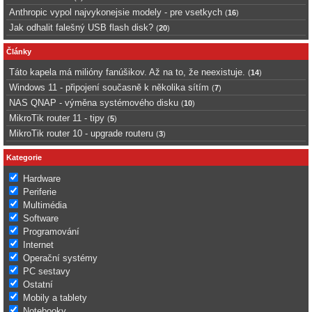
Anthropic vypol najvykonejsie modely - pre vsetkych
(
16
)
Jak odhalit falešný USB flash disk?
(
20
)
Články
Táto kapela má milióny fanúšikov. Až na to, že neexistuje.
(
14
)
Windows 11 - připojení současně k několika sítím
(
7
)
NAS QNAP - výměna systémového disku
(
10
)
MikroTik router 11 - tipy
(
5
)
MikroTik router 10 - upgrade routeru
(
3
)
Kategorie
Hardware
Periferie
Multimédia
Software
Programování
Internet
Operační systémy
PC sestavy
Ostatní
Mobily a tablety
Notebooky