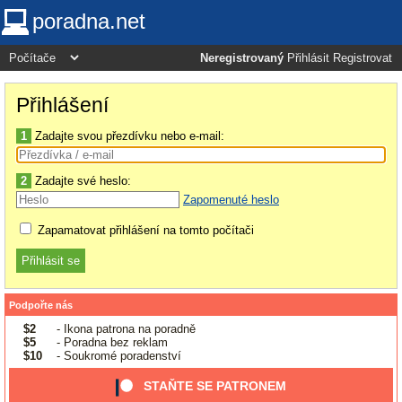
poradna.net
Neregistrovaný
Přihlásit
Registrovat
Přihlášení
1
Zadajte svou přezdívku nebo e-mail:
2
Zadajte své heslo:
Zapomenuté heslo
Zapamatovat přihlášení na tomto počítači
Podpořte nás
$2
- Ikona patrona na poradně
$5
- Poradna bez reklam
$10
- Soukromé poradenství
STAŇTE SE PATRONEM