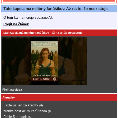
Táto kapela má milióny fanúšikov. Až na to, že neexistuje.
O tom kam smeruje sucasne AI.
Přejít na článek
Táto kapela má milióny fanúšikov - až na to, že neexistuje
Přejít na videa
Aktuality
Fable uz len za kredity
(
0
)
zranitelnost ac routerů tenda
(
6
)
Fable 5 is back
(
5
)