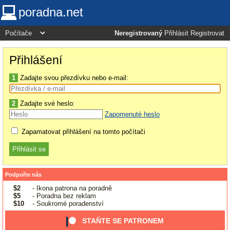
poradna.net
Neregistrovaný
Přihlásit
Registrovat
Přihlášení
1
Zadajte svou přezdívku nebo e-mail:
2
Zadajte své heslo:
Zapomenuté heslo
Zapamatovat přihlášení na tomto počítači
Podpořte nás
$2
- Ikona patrona na poradně
$5
- Poradna bez reklam
$10
- Soukromé poradenství
STAŇTE SE PATRONEM