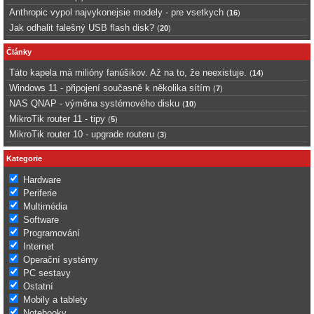
Anthropic vypol najvykonejsie modely - pre vsetkych
(
16
)
Jak odhalit falešný USB flash disk?
(
20
)
Články
Táto kapela má milióny fanúšikov. Až na to, že neexistuje.
(
14
)
Windows 11 - připojení současně k několika sítím
(
7
)
NAS QNAP - výměna systémového disku
(
10
)
MikroTik router 11 - tipy
(
5
)
MikroTik router 10 - upgrade routeru
(
3
)
Kategorie
Hardware
Periferie
Multimédia
Software
Programování
Internet
Operační systémy
PC sestavy
Ostatní
Mobily a tablety
Notebooky