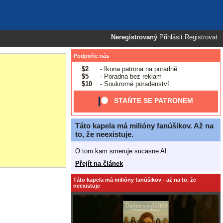
Neregistrovaný
Přihlásit
Registrovat
Podpořte nás
$2
- Ikona patrona na poradně
$5
- Poradna bez reklam
$10
- Soukromé poradenství
STAŇTE SE PATRONEM
Táto kapela má milióny fanúšikov. Až na
to, že neexistuje.
O tom kam smeruje sucasne AI.
Přejít na článek
Táto kapela má milióny fanúšikov - až na to, že
neexistuje