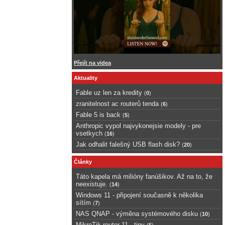
Přejít na videa
Aktuality
Fable uz len za kredity
(
0
)
zranitelnost ac routerů tenda
(
6
)
Fable 5 is back
(
5
)
Anthropic vypol najvykonejsie modely - pre
vsetkych
(
16
)
Jak odhalit falešný USB flash disk?
(
20
)
Články
Táto kapela má milióny fanúšikov. Až na to, že
neexistuje.
(
14
)
Windows 11 - připojení současně k několika
sítím
(
7
)
NAS QNAP - výměna systémového disku
(
10
)
MikroTik router 11 - tipy
(
5
)