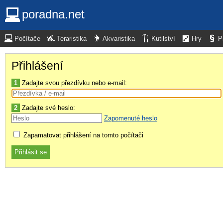
poradna.net
Počítače
Teraristika
Akvaristika
Kutilství
Hry
P
Přihlášení
1
Zadajte svou přezdívku nebo e-mail:
2
Zadajte své heslo:
Zapomenuté heslo
Zapamatovat přihlášení na tomto počítači