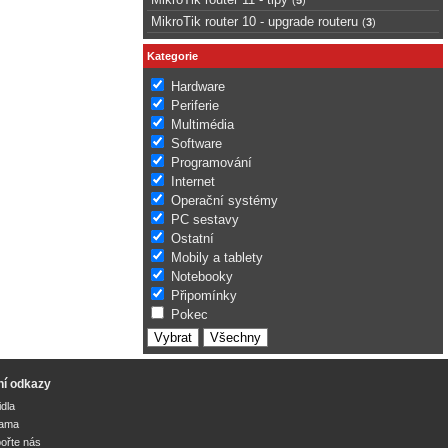
MikroTik router 10 - upgrade routeru
(
3
)
Kategorie
Hardware
Periferie
Multimédia
Software
Programování
Internet
Operační systémy
PC sestavy
Ostatní
Mobily a tablety
Notebooky
Připomínky
Pokec
ní odkazy
idla
lama
ořte nás