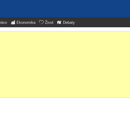
rávo
Ekonomika
Život
Debaty