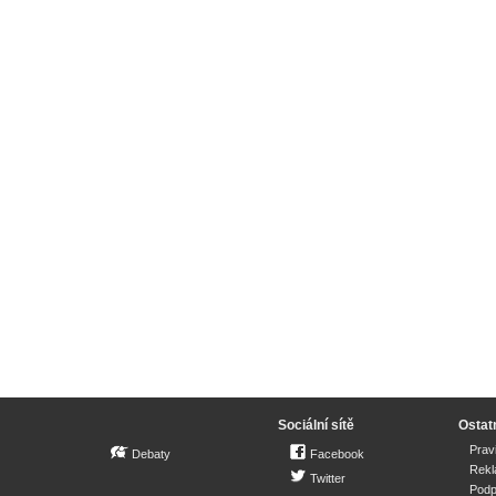
Sociální sítě
Ostat
Prav
Debaty
Facebook
Rek
Twitter
Podp