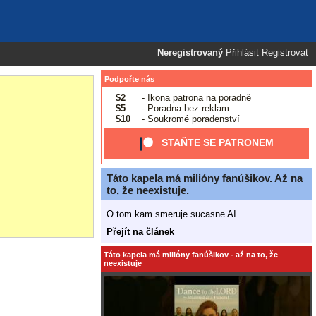
Neregistrovaný
Přihlásit
Registrovat
Podpořte nás
$2
- Ikona patrona na poradně
$5
- Poradna bez reklam
$10
- Soukromé poradenství
STAŇTE SE PATRONEM
Táto kapela má milióny fanúšikov. Až na
to, že neexistuje.
O tom kam smeruje sucasne AI.
Přejít na článek
Táto kapela má milióny fanúšikov - až na to, že
neexistuje