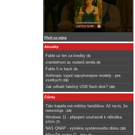
Přejít na videa
Aktuality
Fable uz len za kredity
(
0
)
zranitelnost ac routerů tenda
(
6
)
Fable 5 is back
(
5
)
Anthropic vypol najvykonejsie modely - pre
vsetkych
(
16
)
Jak odhalit falešný USB flash disk?
(
20
)
Články
Táto kapela má milióny fanúšikov. Až na to, že
neexistuje.
(
14
)
Windows 11 - připojení současně k několika
sítím
(
7
)
NAS QNAP - výměna systémového disku
(
10
)
MikroTik router 11 - tipy
(
5
)