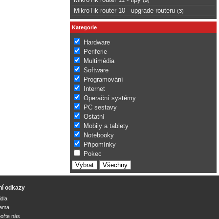
MikroTik router 10 - upgrade routeru
(
3
)
Kategorie
Hardware
Periferie
Multimédia
Software
Programování
Internet
Operační systémy
PC sestavy
Ostatní
Mobily a tablety
Notebooky
Připomínky
Pokec
ní odkazy
idla
lama
ořte nás