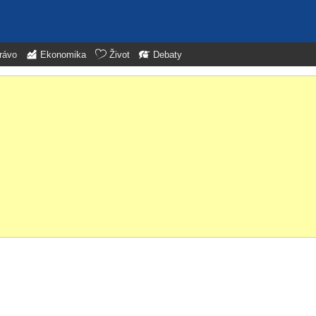
rávo
Ekonomika
Život
Debaty