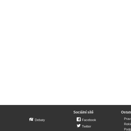
Sociální sítě
Ostat
Prav
Debaty
Facebook
Rek
Twitter
Podp