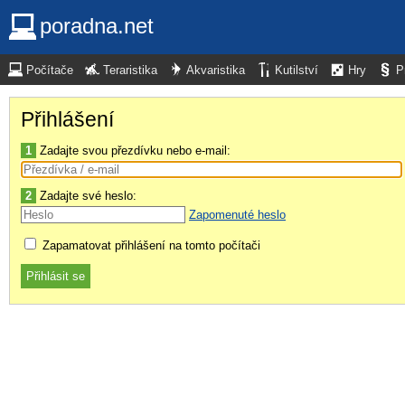
poradna.net
Počítače
Teraristika
Akvaristika
Kutilství
Hry
P
Přihlášení
1
Zadajte svou přezdívku nebo e-mail:
2
Zadajte své heslo:
Zapomenuté heslo
Zapamatovat přihlášení na tomto počítači