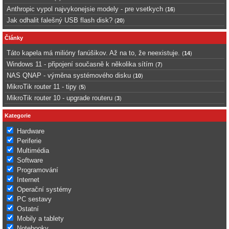
Anthropic vypol najvykonejsie modely - pre vsetkych
(
16
)
Jak odhalit falešný USB flash disk?
(
20
)
Články
Táto kapela má milióny fanúšikov. Až na to, že neexistuje.
(
14
)
Windows 11 - připojení současně k několika sítím
(
7
)
NAS QNAP - výměna systémového disku
(
10
)
MikroTik router 11 - tipy
(
5
)
MikroTik router 10 - upgrade routeru
(
3
)
Kategorie
Hardware
Periferie
Multimédia
Software
Programování
Internet
Operační systémy
PC sestavy
Ostatní
Mobily a tablety
Notebooky