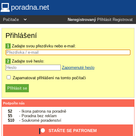
poradna.net
Neregistrovaný
Přihlásit
Registrovat
Přihlášení
1
Zadajte svou přezdívku nebo e-mail:
2
Zadajte své heslo:
Zapomenuté heslo
Zapamatovat přihlášení na tomto počítači
Podpořte nás
$2
- Ikona patrona na poradně
$5
- Poradna bez reklam
$10
- Soukromé poradenství
STAŇTE SE PATRONEM