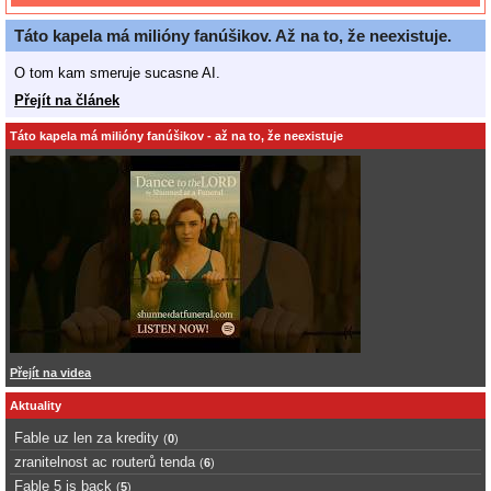
Táto kapela má milióny fanúšikov. Až na to, že neexistuje.
O tom kam smeruje sucasne AI.
Přejít na článek
Táto kapela má milióny fanúšikov - až na to, že neexistuje
Přejít na videa
Aktuality
Fable uz len za kredity
(
0
)
zranitelnost ac routerů tenda
(
6
)
Fable 5 is back
(
5
)