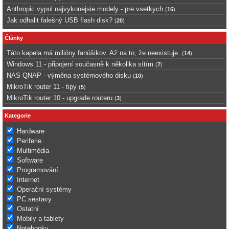
Anthropic vypol najvykonejsie modely - pre vsetkych
(
16
)
Jak odhalit falešný USB flash disk?
(
20
)
Články
Táto kapela má milióny fanúšikov. Až na to, že neexistuje.
(
14
)
Windows 11 - připojení současně k několika sítím
(
7
)
NAS QNAP - výměna systémového disku
(
10
)
MikroTik router 11 - tipy
(
5
)
MikroTik router 10 - upgrade routeru
(
3
)
Kategorie
Hardware
Periferie
Multimédia
Software
Programování
Internet
Operační systémy
PC sestavy
Ostatní
Mobily a tablety
Notebooky