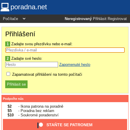
poradna.net
Neregistrovaný
Přihlásit
Registrovat
Přihlášení
1
Zadajte svou přezdívku nebo e-mail:
2
Zadajte své heslo:
Zapomenuté heslo
Zapamatovat přihlášení na tomto počítači
Podpořte nás
$2
- Ikona patrona na poradně
$5
- Poradna bez reklam
$10
- Soukromé poradenství
STAŇTE SE PATRONEM