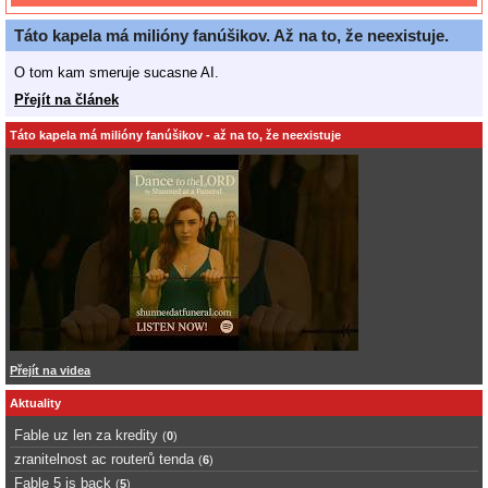
Táto kapela má milióny fanúšikov. Až na to, že neexistuje.
O tom kam smeruje sucasne AI.
Přejít na článek
Táto kapela má milióny fanúšikov - až na to, že neexistuje
Přejít na videa
Aktuality
Fable uz len za kredity
(
0
)
zranitelnost ac routerů tenda
(
6
)
Fable 5 is back
(
5
)