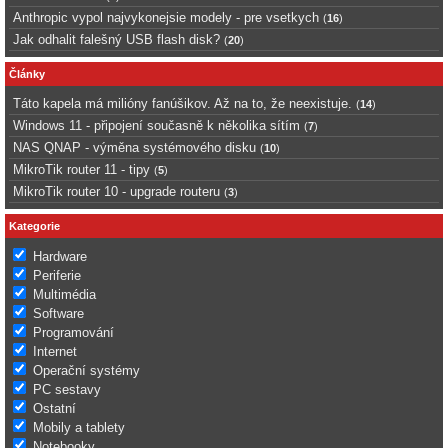
Anthropic vypol najvykonejsie modely - pre vsetkych
(
16
)
Jak odhalit falešný USB flash disk?
(
20
)
Články
Táto kapela má milióny fanúšikov. Až na to, že neexistuje.
(
14
)
Windows 11 - připojení současně k několika sítím
(
7
)
NAS QNAP - výměna systémového disku
(
10
)
MikroTik router 11 - tipy
(
5
)
MikroTik router 10 - upgrade routeru
(
3
)
Kategorie
Hardware
Periferie
Multimédia
Software
Programování
Internet
Operační systémy
PC sestavy
Ostatní
Mobily a tablety
Notebooky