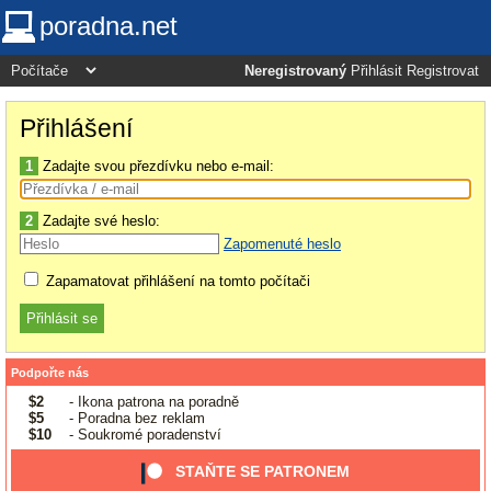
poradna.net
Neregistrovaný
Přihlásit
Registrovat
Přihlášení
1
Zadajte svou přezdívku nebo e-mail:
2
Zadajte své heslo:
Zapomenuté heslo
Zapamatovat přihlášení na tomto počítači
Podpořte nás
$2
- Ikona patrona na poradně
$5
- Poradna bez reklam
$10
- Soukromé poradenství
STAŇTE SE PATRONEM