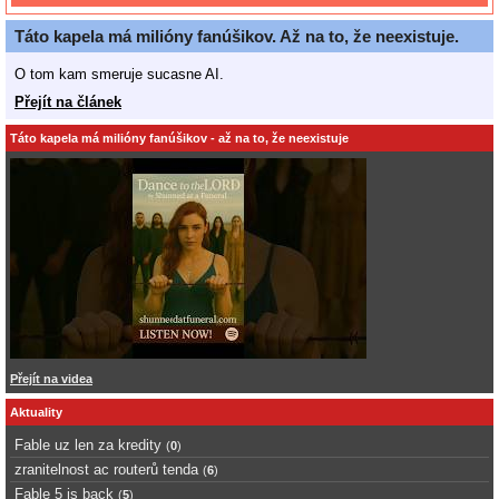
Táto kapela má milióny fanúšikov. Až na to, že neexistuje.
O tom kam smeruje sucasne AI.
Přejít na článek
Táto kapela má milióny fanúšikov - až na to, že neexistuje
Přejít na videa
Aktuality
Fable uz len za kredity
(
0
)
zranitelnost ac routerů tenda
(
6
)
Fable 5 is back
(
5
)