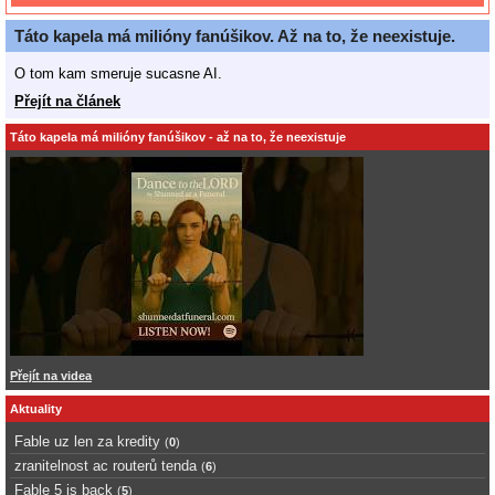
Táto kapela má milióny fanúšikov. Až na to, že neexistuje.
O tom kam smeruje sucasne AI.
Přejít na článek
Táto kapela má milióny fanúšikov - až na to, že neexistuje
Přejít na videa
Aktuality
Fable uz len za kredity
(
0
)
zranitelnost ac routerů tenda
(
6
)
Fable 5 is back
(
5
)