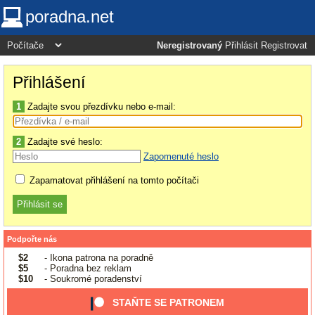
poradna.net
Neregistrovaný
Přihlásit
Registrovat
Přihlášení
1
Zadajte svou přezdívku nebo e-mail:
2
Zadajte své heslo:
Zapomenuté heslo
Zapamatovat přihlášení na tomto počítači
Podpořte nás
$2
- Ikona patrona na poradně
$5
- Poradna bez reklam
$10
- Soukromé poradenství
STAŇTE SE PATRONEM