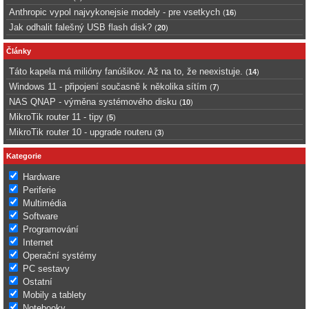
Anthropic vypol najvykonejsie modely - pre vsetkych
(
16
)
Jak odhalit falešný USB flash disk?
(
20
)
Články
Táto kapela má milióny fanúšikov. Až na to, že neexistuje.
(
14
)
Windows 11 - připojení současně k několika sítím
(
7
)
NAS QNAP - výměna systémového disku
(
10
)
MikroTik router 11 - tipy
(
5
)
MikroTik router 10 - upgrade routeru
(
3
)
Kategorie
Hardware
Periferie
Multimédia
Software
Programování
Internet
Operační systémy
PC sestavy
Ostatní
Mobily a tablety
Notebooky