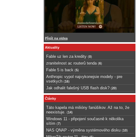
Přejít na videa
Aktuality
Fable uz len za kredity
(
0
)
zranitelnost ac routerů tenda
(
6
)
Fable 5 is back
(
5
)
Anthropic vypol najvykonejsie modely - pre
vsetkych
(
16
)
Jak odhalit falešný USB flash disk?
(
20
)
Články
Táto kapela má milióny fanúšikov. Až na to, že
neexistuje.
(
14
)
Windows 11 - připojení současně k několika
sítím
(
7
)
NAS QNAP - výměna systémového disku
(
10
)
MikroTik router 11 - tipy
(
5
)