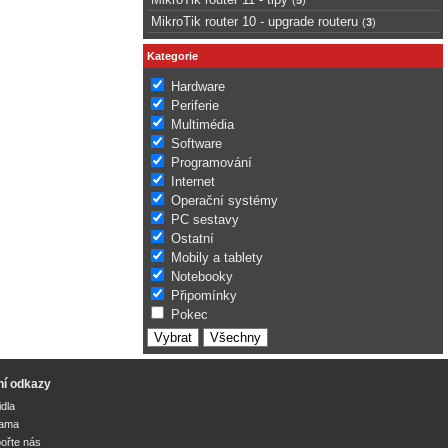
MikroTik router 10 - upgrade routeru
(
3
)
Kategorie
Hardware
Periferie
Multimédia
Software
Programování
Internet
Operační systémy
PC sestavy
Ostatní
Mobily a tablety
Notebooky
Připomínky
Pokec
ní odkazy
idla
lama
ořte nás