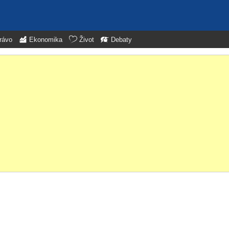
rávo
Ekonomika
Život
Debaty