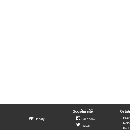
Sociální sítě
Ostat
Prav
Debaty
Facebook
Rek
Twitter
Podp