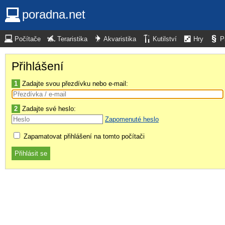
poradna.net
Počítače
Teraristika
Akvaristika
Kutilství
Hry
P
Přihlášení
1
Zadajte svou přezdívku nebo e-mail:
2
Zadajte své heslo:
Zapomenuté heslo
Zapamatovat přihlášení na tomto počítači