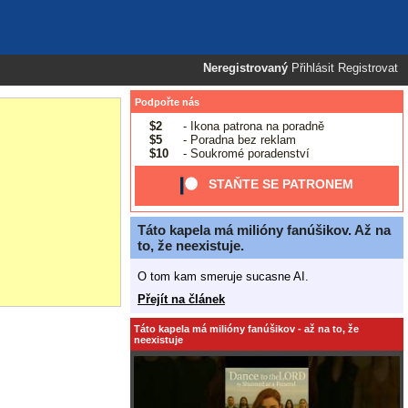
Neregistrovaný
Přihlásit
Registrovat
Podpořte nás
$2
- Ikona patrona na poradně
$5
- Poradna bez reklam
$10
- Soukromé poradenství
STAŇTE SE PATRONEM
Táto kapela má milióny fanúšikov. Až na
to, že neexistuje.
O tom kam smeruje sucasne AI.
Přejít na článek
Táto kapela má milióny fanúšikov - až na to, že
neexistuje