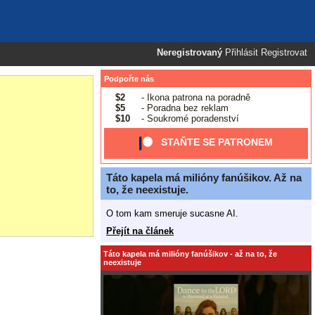
Neregistrovaný
Přihlásit
Registrovat
Podpořte nás
$2
- Ikona patrona na poradně
$5
- Poradna bez reklam
$10
- Soukromé poradenství
STAŇTE SE PATRONEM
Táto kapela má milióny fanúšikov. Až na
to, že neexistuje.
O tom kam smeruje sucasne AI.
Přejít na článek
Táto kapela má milióny fanúšikov - až na to, že
neexistuje