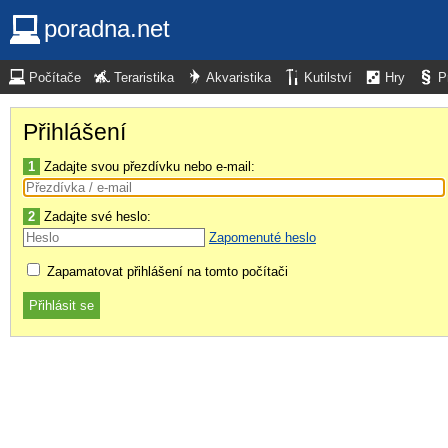
poradna.net
Počítače
Teraristika
Akvaristika
Kutilství
Hry
P
Přihlášení
1
Zadajte svou přezdívku nebo e-mail:
2
Zadajte své heslo:
Zapomenuté heslo
Zapamatovat přihlášení na tomto počítači