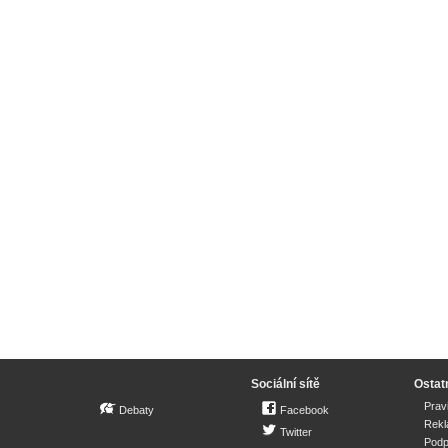
Sociální sítě
Ostat
Prav
Debaty
Facebook
Rek
Twitter
Podp