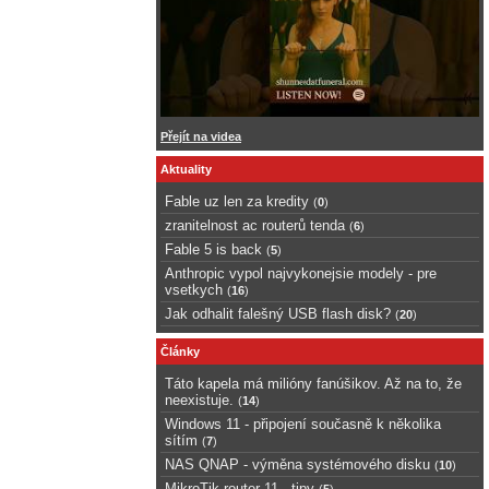
Přejít na videa
Aktuality
Fable uz len za kredity
(
0
)
zranitelnost ac routerů tenda
(
6
)
Fable 5 is back
(
5
)
Anthropic vypol najvykonejsie modely - pre
vsetkych
(
16
)
Jak odhalit falešný USB flash disk?
(
20
)
Články
Táto kapela má milióny fanúšikov. Až na to, že
neexistuje.
(
14
)
Windows 11 - připojení současně k několika
sítím
(
7
)
NAS QNAP - výměna systémového disku
(
10
)
MikroTik router 11 - tipy
(
5
)