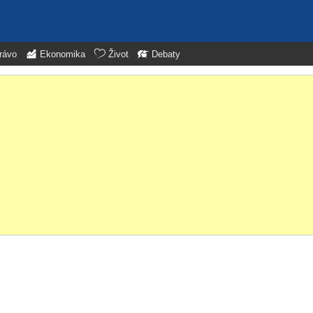
rávo
Ekonomika
Život
Debaty