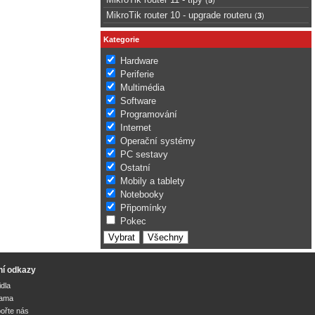
MikroTik router 10 - upgrade routeru
(
3
)
Kategorie
Hardware
Periferie
Multimédia
Software
Programování
Internet
Operační systémy
PC sestavy
Ostatní
Mobily a tablety
Notebooky
Připomínky
Pokec
ní odkazy
idla
lama
ořte nás