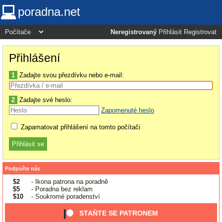
poradna.net
Neregistrovaný
Přihlásit
Registrovat
Přihlášení
1
Zadajte svou přezdívku nebo e-mail:
2
Zadajte své heslo:
Zapomenuté heslo
Zapamatovat přihlášení na tomto počítači
Podpořte nás
$2
- Ikona patrona na poradně
$5
- Poradna bez reklam
$10
- Soukromé poradenství
STAŇTE SE PATRONEM