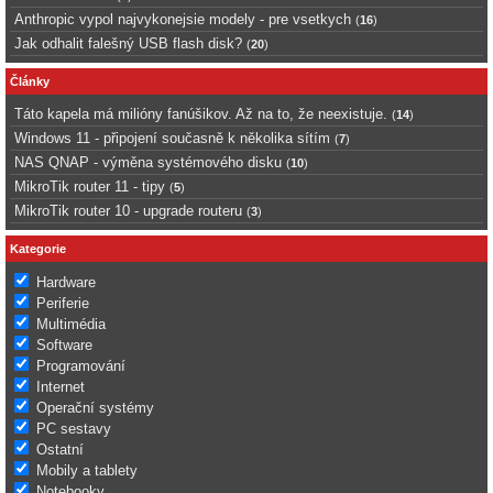
Anthropic vypol najvykonejsie modely - pre vsetkych
(
16
)
Jak odhalit falešný USB flash disk?
(
20
)
Články
Táto kapela má milióny fanúšikov. Až na to, že neexistuje.
(
14
)
Windows 11 - připojení současně k několika sítím
(
7
)
NAS QNAP - výměna systémového disku
(
10
)
MikroTik router 11 - tipy
(
5
)
MikroTik router 10 - upgrade routeru
(
3
)
Kategorie
Hardware
Periferie
Multimédia
Software
Programování
Internet
Operační systémy
PC sestavy
Ostatní
Mobily a tablety
Notebooky