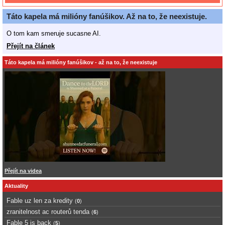
Táto kapela má milióny fanúšikov. Až na to, že neexistuje.
O tom kam smeruje sucasne AI.
Přejít na článek
Táto kapela má milióny fanúšikov - až na to, že neexistuje
Přejít na videa
Aktuality
Fable uz len za kredity
(
0
)
zranitelnost ac routerů tenda
(
6
)
Fable 5 is back
(
5
)