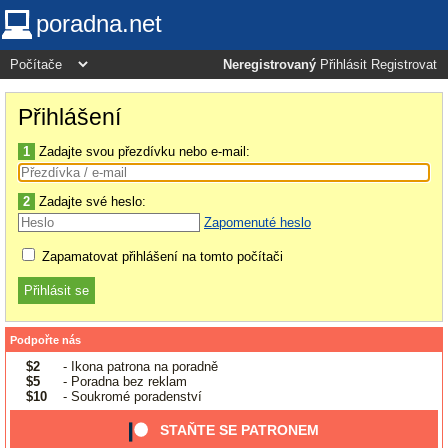
poradna.net
Neregistrovaný
Přihlásit
Registrovat
Přihlášení
1
Zadajte svou přezdívku nebo e-mail:
2
Zadajte své heslo:
Zapomenuté heslo
Zapamatovat přihlášení na tomto počítači
Podpořte nás
$2
- Ikona patrona na poradně
$5
- Poradna bez reklam
$10
- Soukromé poradenství
STAŇTE SE PATRONEM