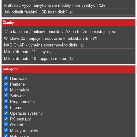
Anthropic vypol najvykonejsie modely - pre vsetkych
(
16
)
Jak odhalit falešný USB flash disk?
(
20
)
Články
Táto kapela má milióny fanúšikov. Až na to, že neexistuje.
(
14
)
Windows 11 - připojení současně k několika sítím
(
7
)
NAS QNAP - výměna systémového disku
(
10
)
MikroTik router 11 - tipy
(
5
)
MikroTik router 10 - upgrade routeru
(
3
)
Kategorie
Hardware
Periferie
Multimédia
Software
Programování
Internet
Operační systémy
PC sestavy
Ostatní
Mobily a tablety
Notebooky