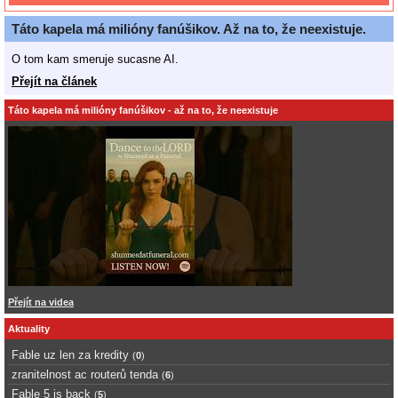
Táto kapela má milióny fanúšikov. Až na to, že neexistuje.
O tom kam smeruje sucasne AI.
Přejít na článek
Táto kapela má milióny fanúšikov - až na to, že neexistuje
Přejít na videa
Aktuality
Fable uz len za kredity
(
0
)
zranitelnost ac routerů tenda
(
6
)
Fable 5 is back
(
5
)