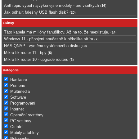
Anthropic vypol najvykonejsie modely - pre vsetkych
(
16
)
Jak odhalit falešný USB flash disk?
(
20
)
Články
Táto kapela má milióny fanúšikov. Až na to, že neexistuje.
(
14
)
Windows 11 - připojení současně k několika sítím
(
7
)
NAS QNAP - výměna systémového disku
(
10
)
MikroTik router 11 - tipy
(
5
)
MikroTik router 10 - upgrade routeru
(
3
)
Kategorie
Hardware
Periferie
Multimédia
Software
Programování
Internet
Operační systémy
PC sestavy
Ostatní
Mobily a tablety
Notebooky