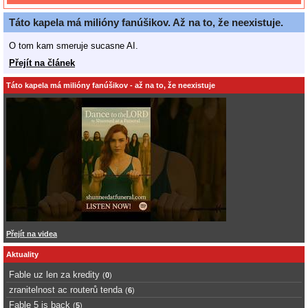
Táto kapela má milióny fanúšikov. Až na to, že neexistuje.
O tom kam smeruje sucasne AI.
Přejít na článek
Táto kapela má milióny fanúšikov - až na to, že neexistuje
Přejít na videa
Aktuality
Fable uz len za kredity
(
0
)
zranitelnost ac routerů tenda
(
6
)
Fable 5 is back
(
5
)