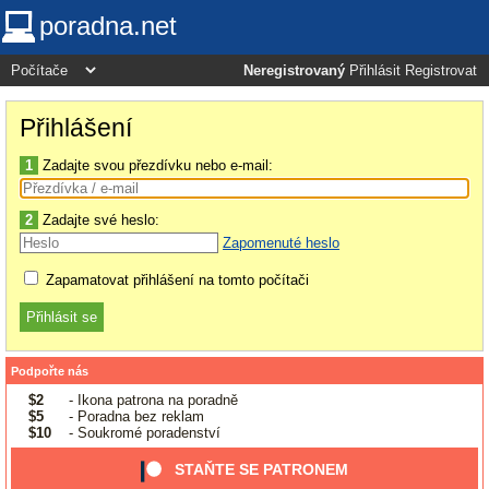
poradna.net
Neregistrovaný
Přihlásit
Registrovat
Přihlášení
1
Zadajte svou přezdívku nebo e-mail:
2
Zadajte své heslo:
Zapomenuté heslo
Zapamatovat přihlášení na tomto počítači
Podpořte nás
$2
- Ikona patrona na poradně
$5
- Poradna bez reklam
$10
- Soukromé poradenství
STAŇTE SE PATRONEM