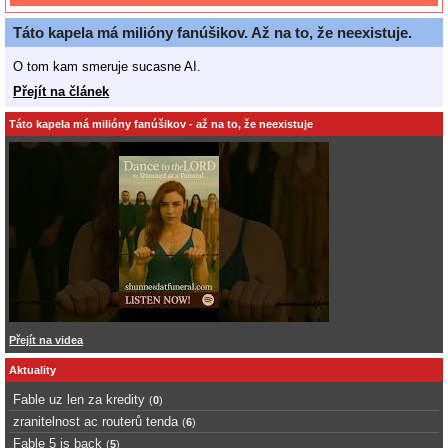
Táto kapela má milióny fanúšikov. Až na to, že neexistuje.
O tom kam smeruje sucasne AI.
Přejít na článek
Táto kapela má milióny fanúšikov - až na to, že neexistuje
Přejít na videa
Aktuality
Fable uz len za kredity
(
0
)
zranitelnost ac routerů tenda
(
6
)
Fable 5 is back
(
5
)