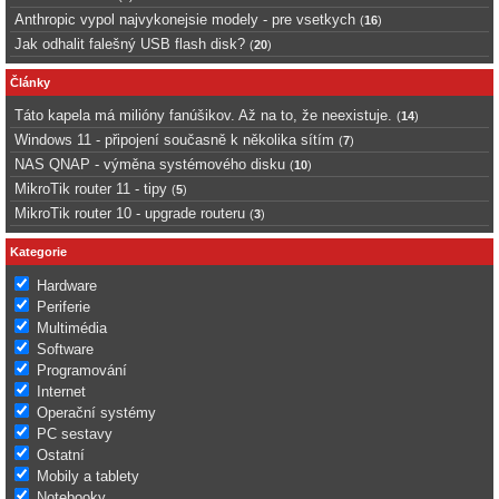
Anthropic vypol najvykonejsie modely - pre vsetkych
(
16
)
Jak odhalit falešný USB flash disk?
(
20
)
Články
Táto kapela má milióny fanúšikov. Až na to, že neexistuje.
(
14
)
Windows 11 - připojení současně k několika sítím
(
7
)
NAS QNAP - výměna systémového disku
(
10
)
MikroTik router 11 - tipy
(
5
)
MikroTik router 10 - upgrade routeru
(
3
)
Kategorie
Hardware
Periferie
Multimédia
Software
Programování
Internet
Operační systémy
PC sestavy
Ostatní
Mobily a tablety
Notebooky