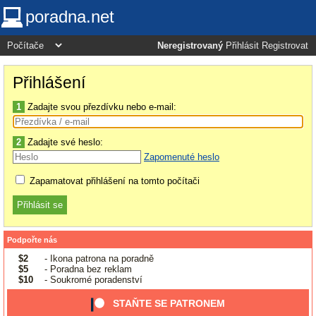
poradna.net
Neregistrovaný
Přihlásit
Registrovat
Přihlášení
1
Zadajte svou přezdívku nebo e-mail:
2
Zadajte své heslo:
Zapomenuté heslo
Zapamatovat přihlášení na tomto počítači
Podpořte nás
$2
- Ikona patrona na poradně
$5
- Poradna bez reklam
$10
- Soukromé poradenství
STAŇTE SE PATRONEM